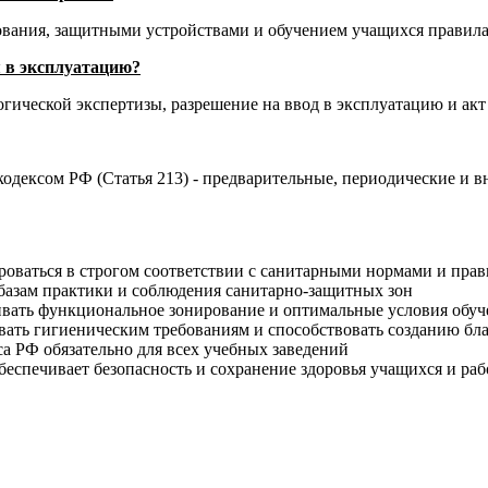
ования, защитными устройствами и обучением учащихся правила
я в эксплуатацию?
ической экспертизы, разрешение на ввод в эксплуатацию и акт
одексом РФ (Статья 213) - предварительные, периодические и в
роваться в строгом соответствии с санитарными нормами и пра
к базам практики и соблюдения санитарно-защитных зон
ать функциональное зонирование и оптимальные условия обуч
ать гигиеническим требованиям и способствовать созданию бл
а РФ обязательно для всех учебных заведений
еспечивает безопасность и сохранение здоровья учащихся и ра