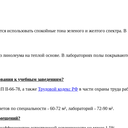
я использовать спокойные тона зеленого и желтого спектра. В
линолеума на теплой основе. В лабораториях полы покрываютс
вания к учебным заведениям?
 II-66-78, а также
Трудовой кодекс РФ
в части охраны труда ра
тов по специальности - 60-72 м², лабораторий - 72-90 м².
омещений?
оэффициентом естественной освещенности не менее 1,5%.