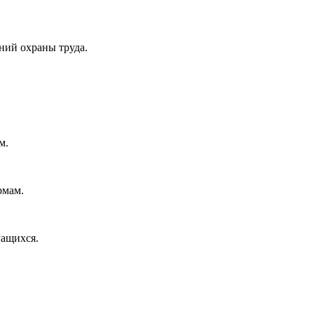
ний охраны труда.
м.
рмам.
чащихся.