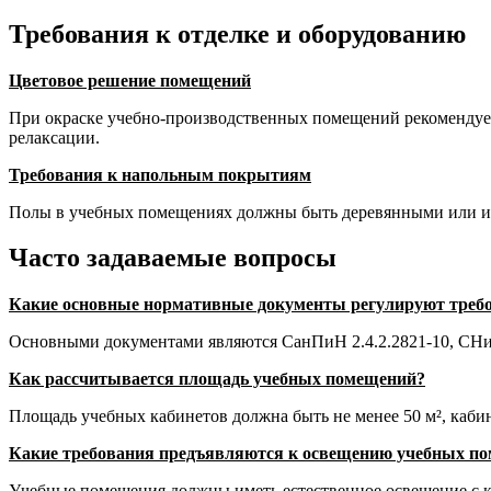
Требования к отделке и оборудованию
Цветовое решение помещений
При окраске учебно-производственных помещений рекомендуетс
релаксации.
Требования к напольным покрытиям
Полы в учебных помещениях должны быть деревянными или из 
Часто задаваемые вопросы
Какие основные нормативные документы регулируют требо
Основными документами являются СанПиН 2.4.2.2821-10, СНиП
Как рассчитывается площадь учебных помещений?
Площадь учебных кабинетов должна быть не менее 50 м², кабине
Какие требования предъявляются к освещению учебных п
Учебные помещения должны иметь естественное освещение с к