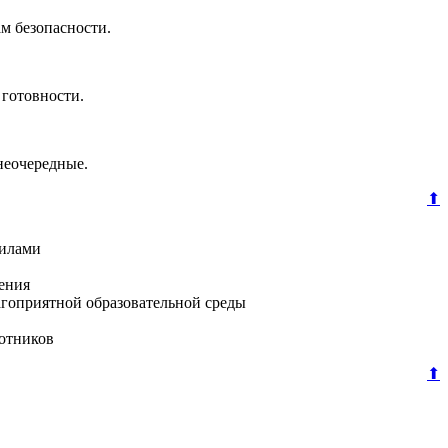
м безопасности.
 готовности.
неочередные.
⬆
вилами
ения
агоприятной образовательной среды
ботников
⬆