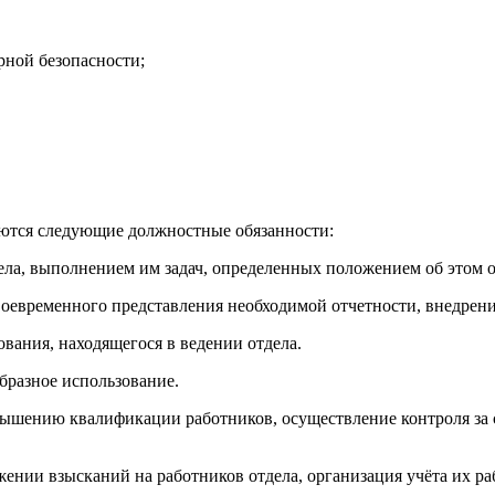
рной безопасности;
аются следующие должностные обязанности:
ела, выполнением им задач, определенных положением об этом о
своевременного представления необходимой отчетности, внедрен
вания, находящегося в ведении отдела.
образное использование.
овышению квалификации работников, осуществление контроля за
ении взысканий на работников отдела, организация учёта их ра