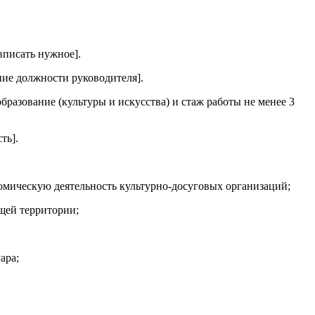
вписать нужное].
ние должности руководителя].
разование (культуры и искусства) и стаж работы не менее 3
ть].
мическую деятельность культурно-досуговых организаций;
щей территории;
ара;