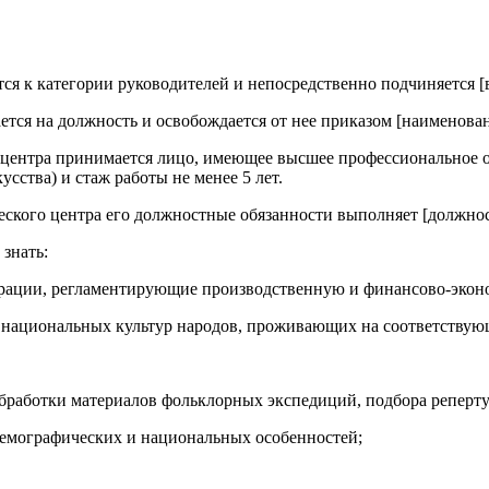
ся к категории руководителей и непосредственно подчиняется [
ется на должность и освобождается от нее приказом [наименова
 центра принимается лицо, имеющее высшее профессиональное об
сства) и стаж работы не менее 5 лет.
еского центра его должностные обязанности выполняет [должнос
знать:
рации, регламентирующие производственную и финансово-эконо
ти национальных культур народов, проживающих на соответствую
обработки материалов фольклорных экспедиций, подбора реперту
демографических и национальных особенностей;