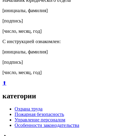
Начальник юридического отдела
[инициалы, фамилия]
[подпись]
[число, месяц, год]
С инструкцией ознакомлен:
[инициалы, фамилия]
[подпись]
[число, месяц, год]
⬆
категории
Охрана труда
Пожарная безопасность
Управление персоналом
Особенности законодательства