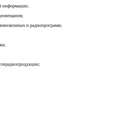
ой информации;
диовещания;
елевизионных и радиопрограмм;
жа;
телерадиопродукции;