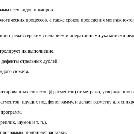
рамм всех видов и жанров.
нологических процессов, а также сроков проведения монтажно-т
твии с режиссерским сценарием и оперативными указаниями режи
нтролирует их выполнение.
т дефекты отдельных дублей.
аждого сюжета.
онтированных сюжетов (фрагментов) от метража, утвержденного
агментов, идущих под фонограмму, и делает разметку для синх
 программ.
еплик, шумов и т. п.).
 программы, подбирает заставки.