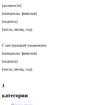
[должность]
[инициалы, фамилия]
[подпись]
[число, месяц, год]
С инструкцией ознакомлен:
[инициалы, фамилия]
[подпись]
[число, месяц, год]
⬆
категории