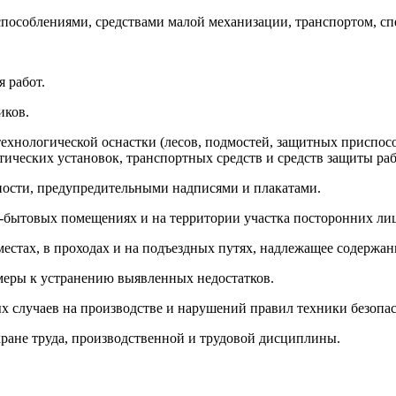
способлениями, средствами малой механизации, транспортом, с
 работ.
иков.
технологической оснастки (лесов, подмостей, защитных приспос
етических установок, транспортных средств и средств защиты р
сности, предупредительными надписями и плакатами.
но-бытовых помещениях и на территории участка посторонних ли
местах, в проходах и на подъездных путях, надлежащее содержа
 меры к устранению выявленных недостатков.
ых случаев на производстве и нарушений правил техники безопа
ране труда, производственной и трудовой дисциплины.