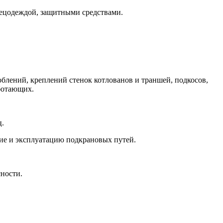
пецодеждой, защитными средствами.
облений, креплений стенок котлованов и траншей, подкосов,
аботающих.
ц.
ние и эксплуатацию подкрановых путей.
сности.