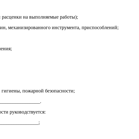
и расценки на выполняемые работы);
ин, механизированного инструмента, приспособлений;
ления;
й гигиены, пожарной безопасности;
________________.
ости руководствуется:
_______________;