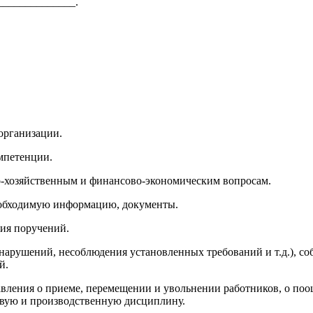
______________.
организации.
омпетенции.
о-хозяйственным и финансово-экономическим вопросам.
необходимую информацию, документы.
ния поручений.
е нарушений, несоблюдения установленных требований и т.д.), с
й.
тавления о приеме, перемещении и увольнении работников, о п
вую и производственную дисциплину.