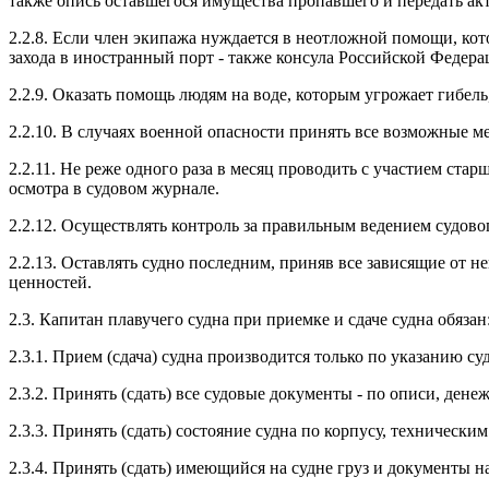
также опись оставшегося имущества пропавшего и передать а
2.2.8. Если член экипажа нуждается в неотложной помощи, кото
захода в иностранный порт - также консула Российской Федера
2.2.9. Оказать помощь людям на воде, которым угрожает гибель,
2.2.10. В случаях военной опасности принять все возможные м
2.2.11. Не реже одного раза в месяц проводить с участием ста
осмотра в судовом журнале.
2.2.12. Осуществлять контроль за правильным ведением судов
2.2.13. Оставлять судно последним, приняв все зависящие от 
ценностей.
2.3. Капитан плавучего судна при приемке и сдаче судна обязан
2.3.1. Прием (сдача) судна производится только по указанию с
2.3.2. Принять (сдать) все судовые документы - по описи, ден
2.3.3. Принять (сдать) состояние судна по корпусу, техническ
2.3.4. Принять (сдать) имеющийся на судне груз и документы на