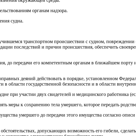
рязнения окружающей среды.
тельствованиям органам надзора.
ения судна.
лучившемся транспортном происшествии с судном, повреждении с
идации последствий и причин происшествия, обеспечить своевр
ния, до передачи его компетентным органам в ближайшем порту 
ивоправных деяний действовать в порядке, установленном Федера
 в области государственной безопасности и в области внутренн
удне при участии двух свидетелей и медицинского работника (есл
ринять меры к сохранению тела умершего, которое передать родс
 имущества умершего до передачи этого имущества согласно оп
 обстоятельствах, допускающих возможность его гибели, сделать