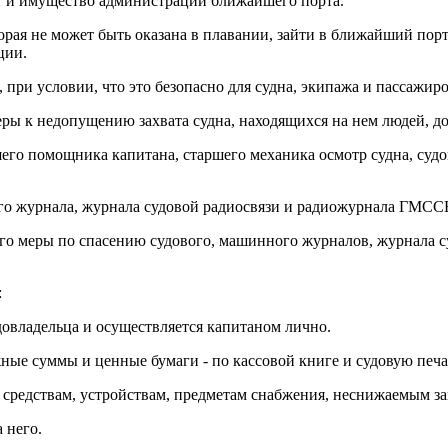
кт и имущество администрации ближайшего порта.
рая не может быть оказана в плавании, зайти в ближайший порт, 
ции.
 при условии, что это безопасно для судна, экипажа и пассажиро
еры к недопущению захвата судна, находящихся на нем людей, до
ршего помощника капитана, старшего механика осмотр судна, суд
ого журнала, журнала судовой радиосвязи и радиожурнала ГМССБ
него меры по спасению судового, машинного журналов, журнала 
:
удовладельца и осуществляется капитаном лично.
ежные суммы и ценные бумаги - по кассовой книге и судовую печа
им средствам, устройствам, предметам снабжения, неснижаемым з
 него.