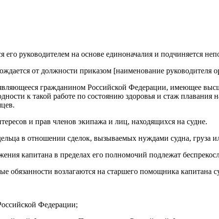
тся его руководителем на основе единоначалия и подчиняется неп
обождается от должности приказом [наименование руководителя о
цо, являющееся гражданином Российской Федерации, имеющее выс
дности к такой работе по состоянию здоровья и стаж плавания 
яцев.
тересов и прав членов экипажа и лиц, находящихся на судне.
адельца в отношении сделок, вызываемых нуждами судна, груза и
оряжения капитана в пределах его полномочий подлежат беспрек
бные обязанности возлагаются на старшего помощника капитана с
 Российской Федерации;