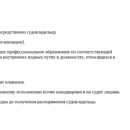
осредственно судовладельцу.
рганизации].
шее профессиональное образование по соответствующей
на внутренних водных путях в должностях, относящихся к
ли плавания.
ословному исполнению всеми находящимися на судне лицами.
удна до получения распоряжения судовладельца.