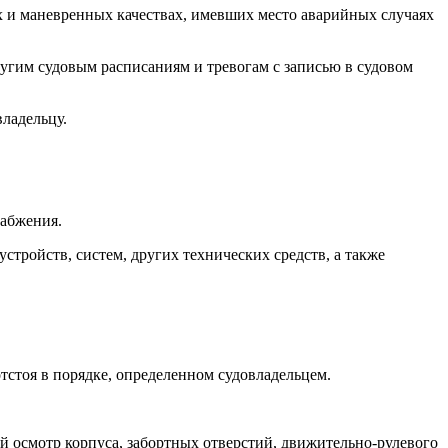
х и маневренных качествах, имевших место аварийных случаях
другим судовым расписаниям и тревогам с записью в судовом
владельцу.
набжения.
стройств, систем, других технических средств, а также
отстоя в порядке, определенном судовладельцем.
й осмотр корпуса, забортных отверстий, движительно-рулевого