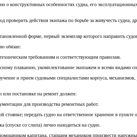
ию о конструктивных особенностях судна, его эксплуатационны
иод проверить действия экипажа по борьбе за живучесть судна, 
 установленной форме, первый экземпляр которого направить судо
ию обязан:
м техническим требованиям и соответствующим правилам.
пасному плаванию, укомплектование экипажем и всеми видами с
изучение и прием судовыми специалистами корпуса, механизмов, у
ии или постановке на ремонт должен:
кументации для производства ремонтных работ.
ой стоянке; передать судно на ответственное хранение в пункте 
ока (спуске со слипа) лично находиться на судне.
им помощником капитана, старшим механиком произвести наружны