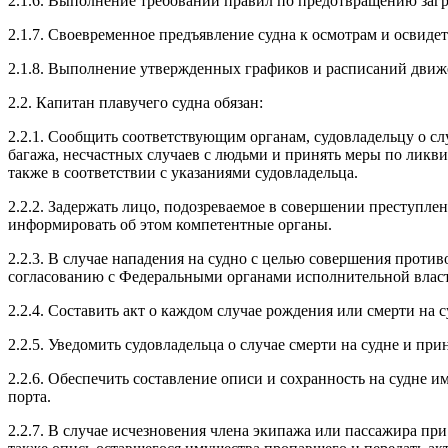
2.1.6. Выполнение требований правил по предотвращению заг
2.1.7. Своевременное предъявление судна к осмотрам и освиде
2.1.8. Выполнение утвержденных графиков и расписаний движ
2.2. Капитан плавучего судна обязан:
2.2.1. Сообщить соответствующим органам, судовладельцу о с
багажа, несчастных случаев с людьми и принять меры по ликв
также в соответствии с указаниями судовладельца.
2.2.2. Задержать лицо, подозреваемое в совершении преступле
информировать об этом компетентные органы.
2.2.3. В случае нападения на судно с целью совершения прот
согласованию с Федеральными органами исполнительной власти
2.2.4. Составить акт о каждом случае рождения или смерти на с
2.2.5. Уведомить судовладельца о случае смерти на судне и п
2.2.6. Обеспечить составление описи и сохранность на судне
порта.
2.2.7. В случае исчезновения члена экипажа или пассажира при