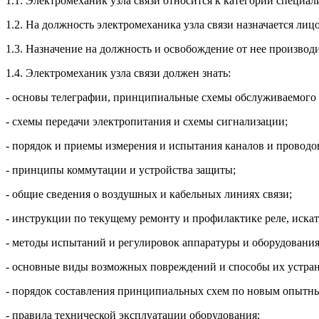
1.1. Электромеханик узла связи относится к категории специал
1.2. На должность электромеханика узла связи назначается ли
1.3. Назначение на должность и освобождение от нее производ
1.4. Электромеханик узла связи должен знать:
- основы телеграфии, принципиальные схемы обслуживаемого 
- схемы передачи электропитания и схемы сигнализации;
- порядок и приемы измерения и испытания каналов и проводо
- принципы коммутации и устройства защиты;
- общие сведения о воздушных и кабельных линиях связи;
- инструкции по текущему ремонту и профилактике реле, искат
- методы испытаний и регулировок аппаратуры и оборудования
- основные виды возможных повреждений и способы их устран
- порядок составления принципиальных схем по новым опытным
- правила технической эксплуатации оборудования;