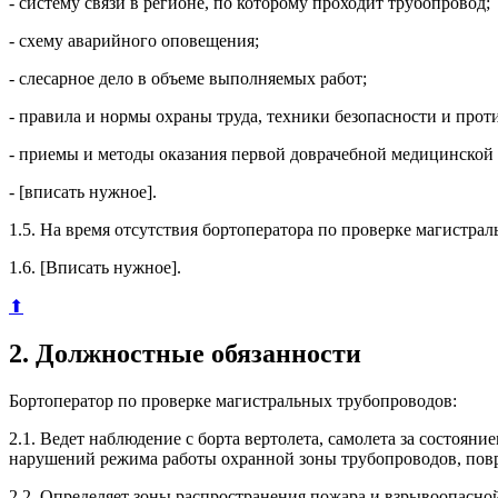
- систему связи в регионе, по которому проходит трубопровод;
- схему аварийного оповещения;
- слесарное дело в объеме выполняемых работ;
- правила и нормы охраны труда, техники безопасности и про
- приемы и методы оказания первой доврачебной медицинской
- [вписать нужное].
1.5. На время отсутствия бортоператора по проверке магистрал
1.6. [Вписать нужное].
⬆
2. Должностные обязанности
Бортоператор по проверке магистральных трубопроводов:
2.1. Ведет наблюдение с борта вертолета, самолета за состоя
нарушений режима работы охранной зоны трубопроводов, повр
2.2. Определяет зоны распространения пожара и взрывоопасной