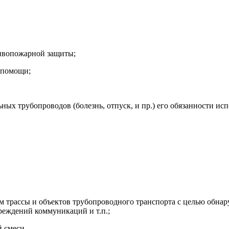
тивопожарной защиты;
 помощи;
ьных трубопроводов (болезнь, отпуск, и пр.) его обязанности ис
нием трассы и объектов трубопроводного транспорта с целью обн
еждений коммуникаций и т.п.;
 смеси.