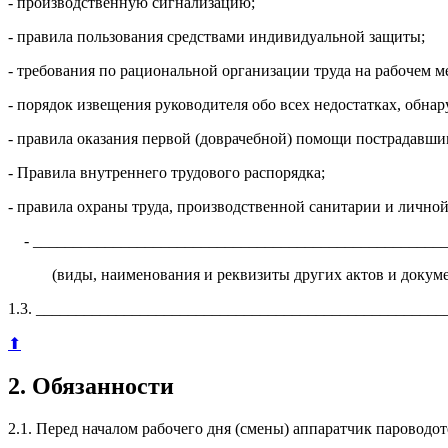
- производственную сигнализацию;
- правила пользования средствами индивидуальной защиты;
- требования по рациональной организации труда на рабочем ме
- порядок извещения руководителя обо всех недостатках, обна
- правила оказания первой (доврачебной) помощи пострадавши
- Правила внутреннего трудового распорядка;
- правила охраны труда, производственной санитарии и лично
- ____________________________________________________
(виды, наименования и реквизиты других актов и докуме
1.3. ___________________________________________________
⬆
2. Обязанности
2.1. Перед началом рабочего дня (смены) аппаратчик пароводот