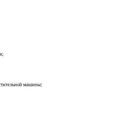
а;
истительной машины;