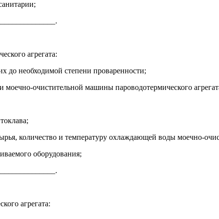
санитарии;
______________.
ческого агрегата:
 их до необходимой степени проваренности;
а и моечно-очистительной машины пароводотермического агрегат
втоклава;
и сырья, количество и температуру охлаждающей воды моечно-оч
живаемого оборудования;
______________.
ского агрегата: