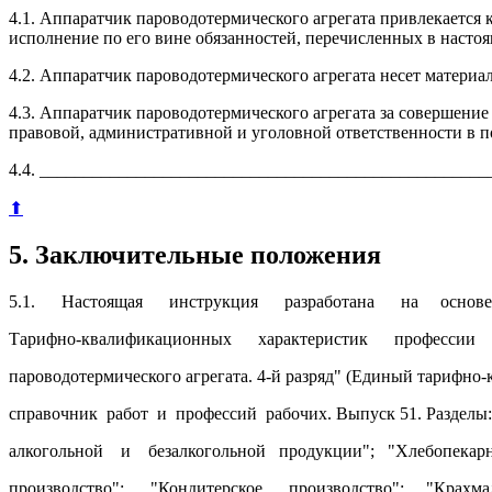
4.1. Аппаратчик пароводотермического агрегата привлекается
исполнение по его вине обязанностей, перечисленных в насто
4.2. Аппаратчик пароводотермического агрегата несет матери
4.3. Аппаратчик пароводотермического агрегата за совершение
правовой, административной и уголовной ответственности в п
4.4. ___________________________________________________
⬆
5. Заключительные положения
5.1. Настоящая инструкция разработана на основе
Тарифно-квалификационных характеристик профессии
пароводотермического агрегата. 4-й разряд" (Единый тарифн
справочник работ и профессий рабочих. Выпуск 51. Разделы:
алкогольной и безалкогольной продукции"; "Хлебопекарн
производство"; "Кондитерское производство"; "Крахма