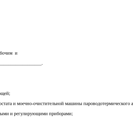
абочим и
__________________.
ощей;
мостата и моечно-очистительной машины пароводотермического а
ьными и регулирующими приборами;