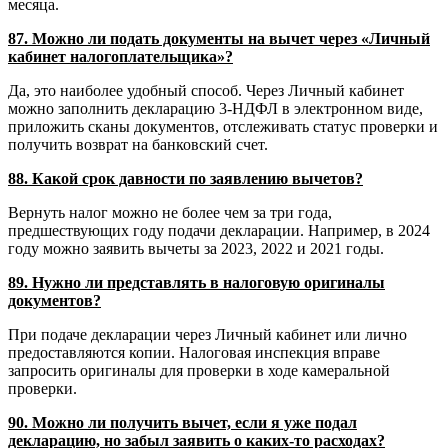
месяца.
87. Можно ли подать документы на вычет через «Личный
кабинет налогоплательщика»?
Да, это наиболее удобный способ. Через Личный кабинет
можно заполнить декларацию 3-НДФЛ в электронном виде,
приложить сканы документов, отслеживать статус проверки и
получить возврат на банковский счет.
88. Какой срок давности по заявлению вычетов?
Вернуть налог можно не более чем за три года,
предшествующих году подачи декларации. Например, в 2024
году можно заявить вычеты за 2023, 2022 и 2021 годы.
89. Нужно ли представлять в налоговую оригиналы
документов?
При подаче декларации через Личный кабинет или лично
предоставляются копии. Налоговая инспекция вправе
запросить оригиналы для проверки в ходе камеральной
проверки.
90. Можно ли получить вычет, если я уже подал
декларацию, но забыл заявить о каких-то расходах?