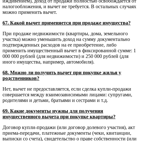
иждивением), доход от продажи полностью освобождается от
налогообложения, и вычет не требуется. В остальных случаях
можно применить вычет.
67. Какой вычет применяется при продаже имущества?
При продаже недвижимости (квартиры, дома, земельного
участка) можно уменьшить доход на сумму документально
подтвержденных расходов на ее приобретение, либо
применить имущественный вычет в фиксированной сумме: 1
000 000 рублей (для недвижимости) и 250 000 рублей (для
иного имущества, например, автомобиля).
68. Можно ли получить вычет при покупке жилья у
родственников?
Нет, вычет не предоставляется, если сделка купли-продажи
совершается между взаимозависимыми лицами: супругами,
родителями и детьми, братьями и сестрами и т.д.
69. Какие документы нужны для получения
имущественного вычета при покупке квартиры?
Договор купли-продажи (или договор долевого участия), акт
приема-передачи, платежные документы (чеки, квитанции,
выписки со счета), свидетельство о праве собственности (или