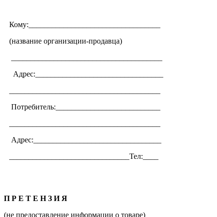
Кому:__________________________________
(название организации-продавца)
_______________________________________
Адрес:_________________________________
_______________________________________
Потребитель:___________________________
_______________________________________
Адрес:_________________________________
_______________________________Тел:____
П Р Е Т Е Н З И Я
(не предоставление информации о товаре)