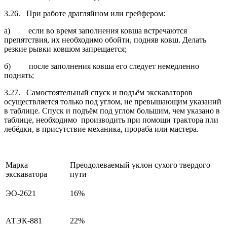
3.26. При работе драгляйном или грейфером:
а) если во время заполнения ковша встречаются
препятствия, их необхо­димо обойти, подняв ковш. Делать
резкие рывки ковшом запрещается;
б) после заполнения ковша его следует немедленно
поднять;
3.27. Самостоятельный спуск и подъём экскаваторов
осуществляется только под углом, не превышающим указаний
в таблице. Спуск и подъём под углом большим, чем указано в
таблице, необходимо производить при помощи трактора пли
лебёдки, в присутствие механика, прораба или мастера.
Марка
Преодолеваемый уклон сухого твердого
экскаватора
пути
ЭО-2621
16%
АТЭК-881
22%