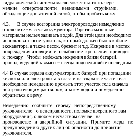
гидравлической системы масло может вытекать через
мелкие отверстия почти невидимыми струйками,
обладающие достаточной силой, чтобы пробить кожу.
4.3. В случае возгорания электропроводки немедленно
отключите «массу» аккумулятора. Горюче-смазочные
материалы нельзя заливать водой. Для этой цели необходимо
использовать огнетушитель, который должен был в кабине
экскаватора, а также песок, брезент и т.д. Искрение в местах
повреждения изоляции и ослабление крепления приводит
к пожару. Чтобы избежать искрения вблизи батарей,
провод, ведущий к «массе» всегда подсоединяйте последним.
4.4 В случае взрыва аккумуляторных батарей при попадании
кислоты или электролита в глаза и на закрытые части тела
необходимо немедленно промыть этот участок тела сначала
нейтрализующим раствором, а затем водой и немедленно
обратиться к врачу.
Немедленно сообщите своему непосредственному
руководителю о неисправности, поломке вверенного вам
оборудования, о любом несчастном случае на
производстве и аварийной ситуации. Примите меры по
предупреждению других лиц об опасности до прибытия
руководителя.