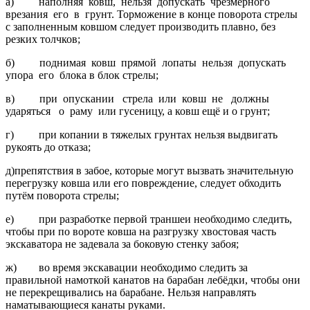
а) наполняя ковш, нельзя допускать чрезмерного
врезания его в грунт. Торможение в конце поворота стрелы
с заполненным ковшом следует производить плавно, без
резких толчков;
б) поднимая ковш прямой лопаты нельзя допускать
упора его блока в блок стрелы;
в) при опускании стрела или ковш не должны
ударяться о раму или гусеницу, а ковш ещё и о грунт;
г) при копании в тяжелых грунтах нельзя выдвигать
рукоять до отказа;
д)препятствия в забое, которые могут вызвать значительную
перегрузку ковша или его повреждение, следует обходить
путём поворота стрелы;
е) при разработке первой траншеи необходимо следить,
чтобы при по вороте ковша на разгрузку хвостовая часть
экскаватора не задевала за боковую стенку забоя;
ж) во время экскавации необходимо следить за
правильной намоткой канатов на барабан лебёдки, чтобы они
не перекрещивались на барабане. Нельзя направлять
наматывающиеся канаты руками.