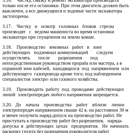
3.16. Чистку, смазку и ремонт экскаватора производить
только после его остановки. При этом двигатель должен быть
выключен, а все движущиеся и ходовые части экскаватора
застопорены.
3.17. Чистку и осмотр головных блоков стрелы
производят с ведома машиниста во время остановки
экскаватора при спущенном на землю ковше.
3.18. Производство земляных работ в зоне
действующих подземных коммуникаций следуем
осуществлять после разрешения под
непосредственным руководством прораба или мастера, а в
охранной зоне кабелей, находящихся под напряжением или
действующего газопровода кроме того, под наблюдением
специалистов электро- или газового хозяйства.
3.19. Производить работу под проводами действующих
линий электро­передач любого напряжения запрещается.
3.20. До начала производства работ вблизи линии
электропередач напряжением свыше 42 в. на расстоянии 30 м
и менее получить наряд-допуск на производство работ. Не
приступать к производству работ без разрешения, наряда-
допуска в действующих цехах предприятия. Не начинать
раскопку грунта без разрешения руководителя работ