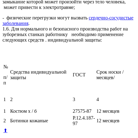
замыкание которой может произойти через тело человека,
может привести к электротравме;
- физические перегрузки могут вызвать
сердечно-сосудистые
заболевания
.
1.6. Для нормального и безопасного производства работ на
зуборезных станках работнику необходимо применение
следующих средств . индивидуальной защиты:
№
Средства индивидуальной
Срок носки /
ГОСТ
п/
защиты
месяцев/
п
1
2
3
4
1
Костюм х / б
27575-87
12 месяцев
Р.12.4.187-
2
Ботинки кожаные
12 месяцев
97
⬆