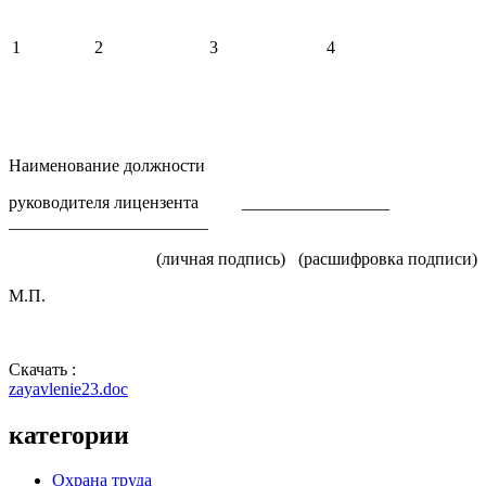
1
2
3
4
Наименование должности
руководителя лицензента _________________
_______________________
(личная подпись) (расшифровка подписи)
М.П.
Скачать :
zayavlenie23.doc
категории
Охрана труда