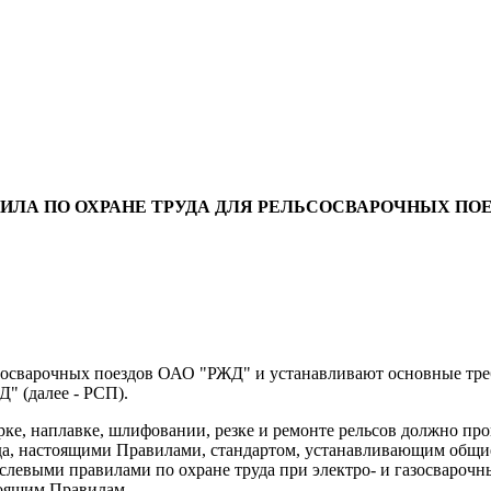
ИЛА ПО ОХРАНЕ ТРУДА ДЛЯ РЕЛЬСОСВАРОЧНЫХ ПО
ьсосварочных поездов ОАО "РЖД" и устанавливают основные треб
" (далее - РСП).
рке, наплавке, шлифовании, резке и ремонте рельсов должно пр
да, настоящими Правилами, стандартом, устанавливающим общие
аслевыми правилами по охране труда при электро- и газосваро
тоящим Правилам.