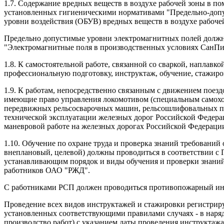
1.7. Содержание вредных веществ в воздухе рабочей зоны в 
установленных гигиеническими нормативами "Предельно-допус
уровни воздействия (ОБУВ) вредных веществ в воздухе рабочей
Предельно допустимые уровни электромагнитных полей должн
"Электромагнитные поля в производственных условиях СанПиН
1.8. К самостоятельной работе, связанной со сваркой, наплавк
профессиональную подготовку, инструктаж, обучение, стажир
1.9. К работам, непосредственно связанным с движением пое
имеющие право управления локомотивом (специальным самохо
передвижных рельсосварочных машин, рельсошлифовальных по
технической эксплуатации железных дорог Российской Федера
маневровой работе на железных дорогах Российской Федераци
1.10. Обучение по охране труда и проверка знаний требовани
внеплановый, целевой) должны проводиться в соответствии с 
устанавливающим порядок и виды обучения и проверки знаний 
работников ОАО "РЖД".
С работниками РСП должен проводиться противопожарный ин
Проведение всех видов инструктажей и стажировки регистриру
установленных соответствующими правилами случаях - в наряд
производство работ) с указанием даты проведения инструктаж