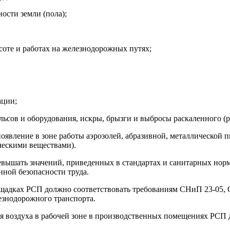
ости земли (пола);
соте и работах на железнодорожных путях;
ации;
ельсов и оборудования, искры, брызги и выбросы раскаленного (
явление в зоне работы аэрозолей, абразивной, металлической п
ескими веществами).
евышать значений, приведенных в стандартах и санитарных нор
нной безопасности труда.
ощадках РСП должно соответствовать требованиям СНиП 23-05, 
знодорожного транспорта.
ния воздуха в рабочей зоне в производственных помещениях РСП