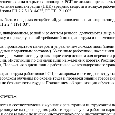
помещениях и на открытых площадках РСП не должно превышать 
тимые концентрации (ПДК) вредных веществ в воздухе рабочей
 зоны ГН 2.2.5.1314-03", ГОСТ 12.1.005.
ы быть в пределах воздействий, установленных санитарно-эпи
 2.2.4.1191-03".
ой, шлифованием, резкой и ремонтом рельсов, допускаются лица 
овку и проверку знаний требований по охране труда и не имею
здов, производством маневров и управлением локомотивом (спе
дным подвижным составом). Указанные работники, начальники 
ездов, машинисты, управляющие спецсоставом для перевозки р
ции, Инструкции по сигнализации на железных дорогах Россий
и, Положения о дисциплине работников железнодорожного тран
й охраны труда работников РСП, стажировка и все виды инструкт
Порядком обучения по охране труда и проверки знаний требован
по безопасности труда и Положением об организации обучения 
структаж.
ется в соответствующих журналах регистрации инструктажей по
е-допуске на производство работ и журнале учета работ по на
а и обязательной подписью инструктируемого и инструктирующе