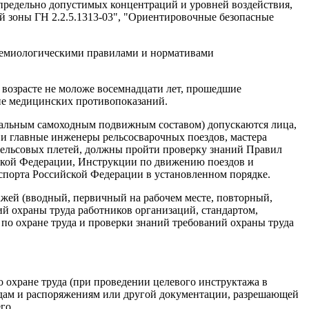
предельно допустимых концентраций и уровней воздействия,
 зоны ГН 2.2.5.1313-03", "Ориентировочные безопасные
демиологическими правилами и нормативами
в возрасте не моложе восемнадцати лет, прошедшие
щие медицинских противопоказаний.
циальным самоходным подвижным составом) допускаются лица,
и главные инженеры рельсосварочных поездов, мастера
ельсовых плетей, должны пройти проверку знаний Правил
ской Федерации, Инструкции по движению поездов и
спорта Российской Федерации в установленном порядке.
ажей (вводный, первичный на рабочем месте, повторный,
ий охраны труда работников организаций, стандартом,
по охране труда и проверки знаний требований охраны труда
 охране труда (при проведении целевого инструктажа в
рядам и распоряжениям или другой документации, разрешающей
го.