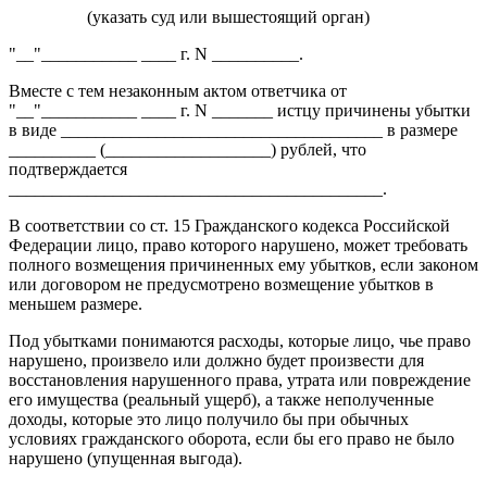
(указать суд или вышестоящий орган)
"__"___________ ____ г. N __________.
Вместе с тем незаконным актом ответчика от
"__"___________ ____ г. N _______ истцу причинены убытки
в виде _____________________________________ в размере
__________ (___________________) рублей, что
подтверждается
___________________________________________.
В соответствии со ст. 15 Гражданского кодекса Российской
Федерации лицо, право которого нарушено, может требовать
полного возмещения причиненных ему убытков, если законом
или договором не предусмотрено возмещение убытков в
меньшем размере.
Под убытками понимаются расходы, которые лицо, чье право
нарушено, произвело или должно будет произвести для
восстановления нарушенного права, утрата или повреждение
его имущества (реальный ущерб), а также неполученные
доходы, которые это лицо получило бы при обычных
условиях гражданского оборота, если бы его право не было
нарушено (упущенная выгода).