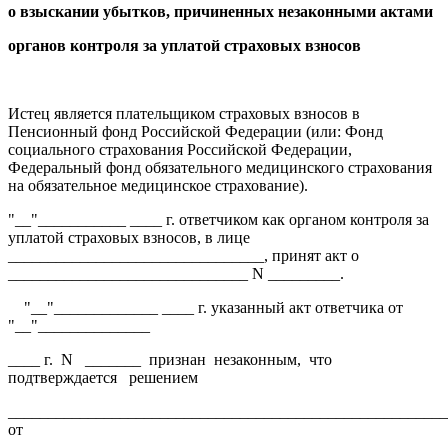
о взыскании убытков, причиненных незаконными актами
органов контроля за уплатой страховых взносов
Истец является плательщиком страховых взносов в
Пенсионный фонд Российской Федерации (или: Фонд
социального страхования Российской Федерации,
Федеральный фонд обязательного медицинского страхования
на обязательное медицинское страхование).
"__"___________ ____ г. ответчиком как органом контроля за
уплатой страховых взносов, в лице
________________________________, принят акт о
______________________________ N _________.
"__"_____________ ____ г. указанный акт ответчика от
"__"______________
____ г. N _______ признан незаконным, что
подтверждается решением
_______________________________________________________
от