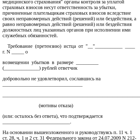
медицинского страхования" органы контроля за уплатой
страховых взносов несут ответственность за убытки,
причиненные плательщикам страховых взносов вследствие
своих неправомерных действий (решений) или бездействия, а
равно неправомерных действий (решений) или бездействия
должностных лиц указанных органов при исполнении ими
служебных обязанностей.
Требование (претензию) истца от "__"___________ ____
г. N _____ о
возмещении убытков в размере _________
(______________) рублей ответчик
добровольно не удовлетворил, сославшись на
________________________________
______________________________________________________
(мотивы отказа)
(или: осталось без ответа), что подтверждается
___________________________.
На основании вышеизложенного и руководствуясь п. 11 ч. 1
ст. 28, ч. 1 и 2 ст. 31 Федерального закона от 24.07.2009 N 212-