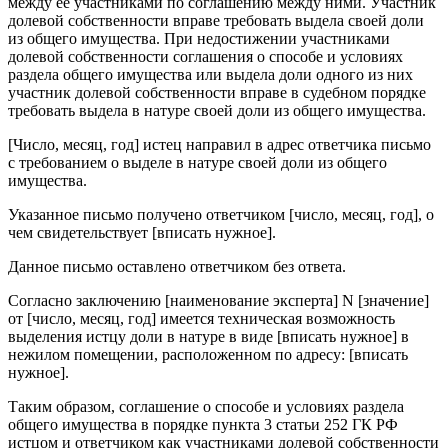
между ее участниками по соглашению между ними. Участник
долевой собственности вправе требовать выдела своей доли
из общего имущества. При недостижении участниками
долевой собственности соглашения о способе и условиях
раздела общего имущества или выдела доли одного из них
участник долевой собственности вправе в судебном порядке
требовать выдела в натуре своей доли из общего имущества.
[Число, месяц, год] истец направил в адрес ответчика письмо
с требованием о выделе в натуре своей доли из общего
имущества.
Указанное письмо получено ответчиком [число, месяц, год], о
чем свидетельствует [вписать нужное].
Данное письмо оставлено ответчиком без ответа.
Согласно заключению [наименование эксперта] N [значение]
от [число, месяц, год] имеется техническая возможность
выделения истцу доли в натуре в виде [вписать нужное] в
нежилом помещении, расположенном по адресу: [вписать
нужное].
Таким образом, соглашение о способе и условиях раздела
общего имущества в порядке пункта 3 статьи 252 ГК РФ
истцом и ответчиком как участниками долевой собственности