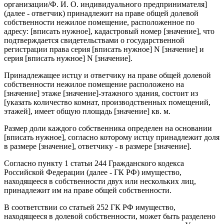
организации/Ф. И. О. индивидуального предпринимателя]
(далее - ответчик) принадлежит на праве общей долевой
собственности нежилое помещение, расположенное по
адресу: [вписать нужное], кадастровый номер [значение], что
подтверждается свидетельствами о государственной
регистрации права серия [вписать нужное] N [значение] и
серия [вписать нужное] N [значение].
Принадлежащее истцу и ответчику на праве общей долевой
собственности нежилое помещение расположено на
[значение] этаже [значение]-этажного здания, состоит из
[указать количество комнат, производственных помещений,
этажей], имеет общую площадь [значение] кв. м.
Размер доли каждого собственника определен на основании
[вписать нужное], согласно которому истцу принадлежит доля
в размере [значение], ответчику - в размере [значение].
Согласно пункту 1 статьи 244 Гражданского кодекса
Российской Федерации (далее - ГК РФ) имущество,
находящееся в собственности двух или нескольких лиц,
принадлежит им на праве общей собственности.
В соответствии со статьей 252 ГК РФ имущество,
находящееся в долевой собственности, может быть разделено