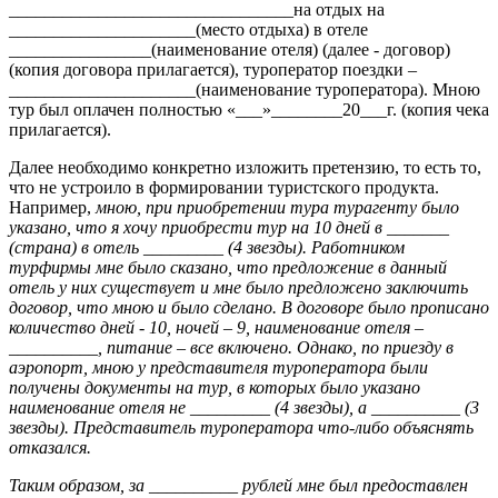
________________________________на отдых на
_____________________(место отдыха) в отеле
________________(наименование отеля) (далее - договор)
(копия договора прилагается), туроператор поездки –
_____________________(наименование туроператора). Мною
тур был оплачен полностью «___»________20___г. (копия чека
прилагается).
Далее необходимо конкретно изложить претензию, то есть то,
что не устроило в формировании туристского продукта.
Например,
мною, при приобретении тура турагенту было
указано, что я хочу приобрести тур на 10 дней в _______
(страна) в отель _________ (4 звезды). Работником
турфирмы мне было сказано, что предложение в данный
отель у них существует и мне было предложено заключить
договор, что мною и было сделано. В договоре было прописано
количество дней - 10, ночей – 9, наименование отеля –
__________, питание – все включено. Однако, по приезду в
аэропорт, мною у представителя туроператора были
получены документы на тур, в которых было указано
наименование отеля не _________ (4 звезды), а __________ (3
звезды). Представитель туроператора что-либо объяснять
отказался.
Таким образом, за __________ рублей мне был предоставлен