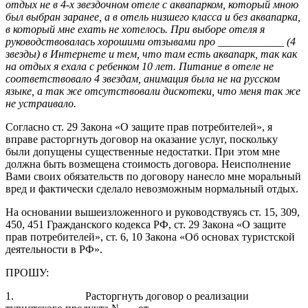
отдых не в 4-х звездочном отеле с аквапарком, который мною
был выбран заранее, а в отель низшего класса и без аквапарка,
в который мне ехать не хотелось. При выборе отеля я
руководствовалась хорошими отзывами про ____________ (4
звезды) в Интернете и тем, что там есть аквапарк, так как
на отдых я ехала с ребенком 10 лет. Питание в отеле не
соответствовало 4 звездам, анимация была не на русском
языке, а так же отсутствовали дискотеки, что меня так же
не устраивало.
Согласно ст. 29 Закона «О защите прав потребителей», я
вправе расторгнуть договор на оказание услуг, поскольку
были допущены существенные недостатки. При этом мне
должна быть возмещена стоимость договора. Неисполнение
Вами своих обязательств по договору нанесло мне моральный
вред и фактически сделало невозможным нормальный отдых.
На основании вышеизложенного и руководствуясь ст. 15, 309,
450, 451 Гражданского кодекса РФ, ст. 29 Закона «О защите
прав потребителей», ст. 6, 10 Закона «Об основах туристской
деятельности в РФ».
ПРОШУ:
1. Расторгнуть договор о реализации