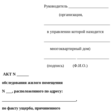
Руководитель ____________________
(организация,
_________________________________
в управлении которой находится
_________________________________
многоквартирный дом)
________________ ________________
(подпись) (Ф.И.О.)
АКТ N ______
обследования жилого помещения
N ___, расположенного по адресу:
_____________________________________,
по факту ущерба, причиненного