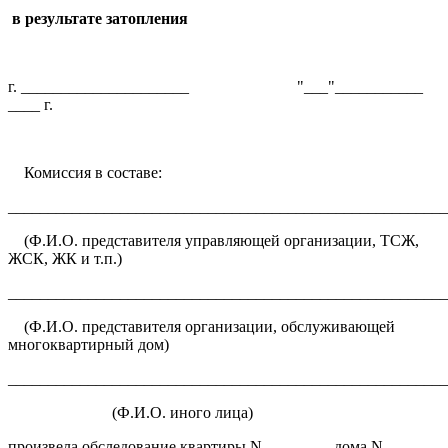
в результате затопления
г. _____________________ "___"___________
____ г.
Комиссия в составе:
_______________________________________________________
(Ф.И.О. представителя управляющей организации, ТСЖ,
ЖСК, ЖК и т.п.)
_______________________________________________________
(Ф.И.О. представителя организации, обслуживающей
многоквартирный дом)
_______________________________________________________
(Ф.И.О. иного лица)
произвела обследование квартиры N ________ дома N