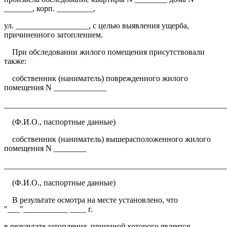
_______, корп. _________,
ул. __________________, с целью выявления ущерба,
причиненного затоплением.
При обследовании жилого помещения присутствовали
также:
собственник (наниматель) поврежденного жилого
помещения N _____________
_______________________________________________________
(Ф.И.О., паспортные данные)
собственник (наниматель) вышерасположенного жилого
помещения N ________
_______________________________________________________
(Ф.И.О., паспортные данные)
В результате осмотра на месте установлено, что
"___"___________ ____ г.
в результате затопления, причиной которого является