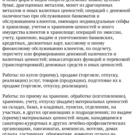
бумаг, драгоценных металлов, монет из драгоценных
металлов и иных валютных ценностей; операций с денежной
наличностью при обслуживании банкоматов и
обслуживанием клиентов, имеющих индивидуальные сейфы
в хранилище, учетом и хранением ценностей и иного
имущества клиентов в хранилище; операций по эмиссии,
учету, хранению, выдаче и уничтожению банковских,
кредитных, дисконтных карт, кассовому и иному
финансовому обслуживанию клиентов, по подсчету,
пересчету или формированию денежной наличности и
валютных ценностей; инкассаторских функций и перевозкой
(транспортировкой) денежных средств и иных ценностей.
Работы: по купле (приему), продаже (торговле, отпуску,
реализации) услуг, товаров (продукции), подготовке их к
продаже (торговле, отпуску, реализации).
Работы: по приему на хранение, обработке (изготовлению),
хранению, учету, отпуску (выдаче) материальных ценностей
на складах, базах, в кладовых, пунктах, отделениях, на
участках, в других организациях и подразделениях; по выдаче
(приему) материальных ценностей лицам, находящимся в
санаторно-курортных и других лечебно-профилактических
организациях, пансионатах, кемпингах, мотелях, домах
отдыха, гостиницах, общежитиях, комнатах отдыха на