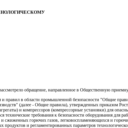
ЕХНОЛОГИЧЕСКОМУ
 рассмотрело обращение, направленное в Общественную приемну
рм и правил в области промышленной безопасности "Общие пра
одств" (далее - Общие правила), утвержденных приказом Росте
е агрегаты) и компрессоров (компрессорные установки) для опа
я технические требования к безопасности оборудования для ра
 и сжиженных горючих газов, легковоспламеняющихся и горючи
х продуктов и регламентированных параметров технологическог