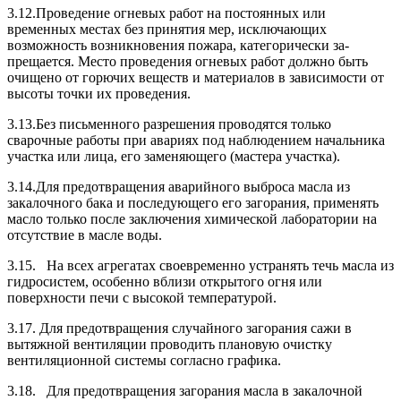
3.12.Проведение огневых работ на постоянных или
временных местах без приня­тия мер, исключающих
возможность возникновения пожара, категорически за­
прещается. Место проведения огневых работ должно быть
очищено от горючих веществ и материалов в зависимости от
высоты точки их проведения.
3.13.Без письменного разрешения проводятся только
сварочные работы при ава­риях под наблюдением начальника
участка или лица, его заменяющего (мастера участка).
3.14.Для предотвращения аварийного выброса масла из
закалочного бака и по­следующего его загорания, применять
масло только после заключения химиче­ской лаборатории на
отсутствие в масле воды.
3.15. На всех агрегатах своевременно устранять течь масла из
гидросистем, осо­бенно вблизи открытого огня или
поверхности печи с высокой температурой.
3.17. Для предотвращения случайного загорания сажи в
вытяжной вентиляции проводить плановую очистку
вентиляционной системы согласно графика.
3.18. Для предотвращения загорания масла в закалочной