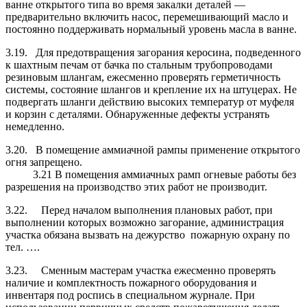
ванне открытого типа во время закалки деталей —
предварительно включить насос, перемешивающий мас­ло и
постоянно поддерживать нормальный уровень масла в ванне.
3.19. Для предотвращения загорания керосина, подведенного
к шахтным печам от бачка по стальным трубопроводами
резиновым шлангам, ежесменно прове­рять герметичность
системы, состояние шлангов и крепление их на штуцерах. Не
подвергать шланги действию высоких температур от муфеля
и корзин с деталя­ми. Обнаруженные дефекты устранять
немедленно.
3.20. В помещение аммиачной рампы применение открытого
огня запрещено.
3.21 В помещения аммиачных рамп огневые работы без
разрешения на произ­водство этих работ не производит.
3.22. Перед началом выполнения плановых работ, при
выполнении которых возможно загорание, администрация
участка обязана вызвать на дежурство пожарную охрану по
тел. ….
3.23. Сменным мастерам участка ежесменно проверять
наличие и комплектность пожарного оборудования и
инвентаря под роспись в специальном журнале. При