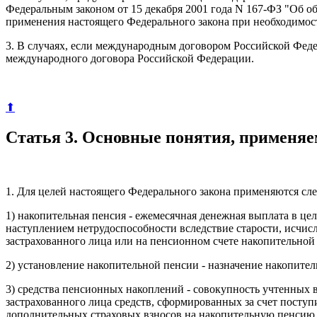
Федеральным законом от 15 декабря 2001 года N 167-ФЗ "Об о
применения настоящего Федерального закона при необходимост
3. В случаях, если международным договором Российской Фед
международного договора Российской Федерации.
⬆
Статья 3. Основные понятия, применя
1. Для целей настоящего Федерального закона применяются с
1) накопительная пенсия - ежемесячная денежная выплата в ц
наступлением нетрудоспособности вследствие старости, исчис
застрахованного лица или на пенсионном счете накопительной 
2) установление накопительной пенсии - назначение накопител
3) средства пенсионных накоплений - совокупность учтенных 
застрахованного лица средств, сформированных за счет поступ
дополнительных страховых взносов на накопительную пенсию, 