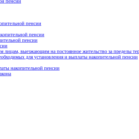
ой пенсии
копительной пенсии
акопительной пенсии
пительной пенсии
нсии
ым лицам, выезжающим на постоянное жительство за пределы т
 необходимых для установления и выплаты накопительной пенсии
платы накопительной пенсии
акона