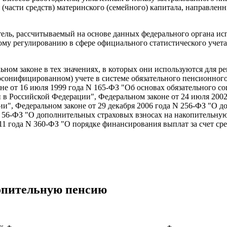
в (части средств) материнского (семейного) капитала, направле
тель, рассчитываемый на основе данных федерального органа и
му регулированию в сфере официального статистического учета
ном законе в тех значениях, в которых они используются для 
рсонифицированном) учете в системе обязательного пенсионного 
 от 16 июля 1999 года N 165-ФЗ "Об основах обязательного соц
 в Российской Федерации", Федеральном законе от 24 июля 2002
", Федеральном законе от 29 декабря 2006 года N 256-ФЗ "О д
 N 56-ФЗ "О дополнительных страховых взносах на накопительн
11 года N 360-ФЗ "О порядке финансирования выплат за счет с
копительную пенсию