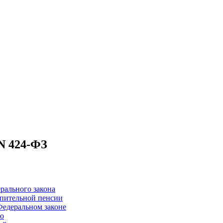
N 424-ФЗ
рального закона
опительной пенсии
Федеральном законе
ию