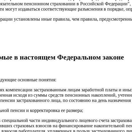
бязательном пенсионном страховании в Российской Федерации",
и могут издаваться соответствующие разъяснения в порядке, о
ерации установлены иные правила, чем правила, предусмотрен
емые в настоящем Федеральном законе
ледующие основные понятия:
елях компенсации застрахованным лицам заработной платы и ины
ленная исходя из суммы средств пенсионных накоплений, учтен
пенсии застрахованного лица, по состоянию на день назначения
ьной пенсии и корректировка ее размера;
в специальной части индивидуального лицевого счета застрахов
ивших страховых взносов на финансирование накопительной пенс
взносов работодателя, уплаченных в пользу застрахованного л