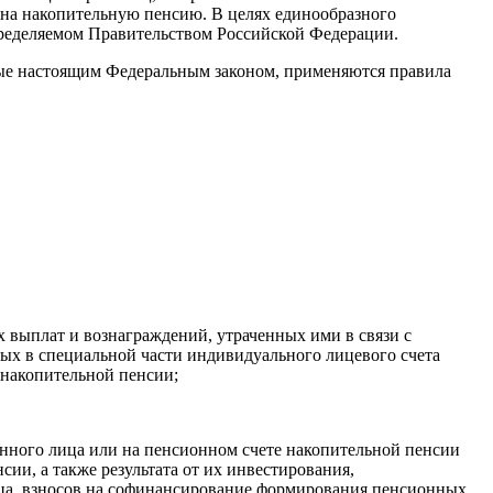
 на накопительную пенсию. В целях единообразного
пределяемом Правительством Российской Федерации.
ные настоящим Федеральным законом, применяются правила
х выплат и вознаграждений, утраченных ими в связи с
ных в специальной части индивидуального лицевого счета
 накопительной пенсии;
анного лица или на пенсионном счете накопительной пенсии
ии, а также результата от их инвестирования,
ица, взносов на софинансирование формирования пенсионных