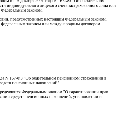
ном от 15 декабря 2001 года N 167-ФЗ "Об обязательном
ти индивидуального лицевого счета застрахованного лица или
м Федеральным законом.
ловий, предусмотренных настоящим Федеральным законом,
ых федеральным законом или международным договором
ода N 167-ФЗ "Об обязательном пенсионном страховании в
средств пенсионных накоплений".
пределяются Федеральным законом "О гарантировании прав
вании средств пенсионных накоплений, установлении и