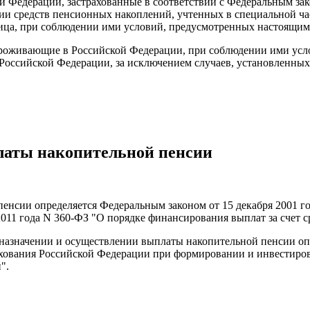
 Федерации, застрахованные в соответствии с Федеральным зако
ии средств пенсионных накоплений, учтенных в специальной час
лица, при соблюдении ими условий, предусмотренных настоящи
 проживающие в Российской Федерации, при соблюдении ими ус
 Российской Федерации, за исключением случаев, установленн
платы накопительной пенсии
енсии определяется Федеральным законом от 15 декабря 2001 г
011 года N 360-ФЗ "О порядке финансирования выплат за счет 
 назначении и осуществлении выплаты накопительной пенсии о
рахования Российской Федерации при формировании и инвестиро
".