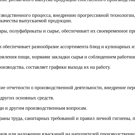
оизводственного процесса, внедрению прогрессивной технолог
 качества выпускаемой продукции.
ары, полуфабрикаты и сырье, обеспечивает их своевременное при
 и обеспечивает разнообразие ассортимента блюд и кулинарных и
отовления пищи, нормами закладки сырья и соблюдением работн
оизводства, составляет графики выхода их на работу.
ение отчетности о производственной деятельности, внедрение пе
других основных средств.
щи и другим производственным вопросам.
храны труда, санитарных требований и правил личной гигиены, 
иков или наложении взысканий на нарушителей производственн