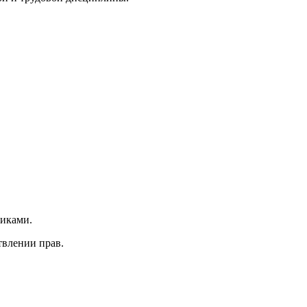
никами.
твлении прав.