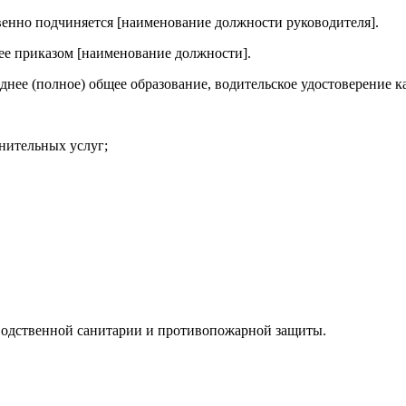
венно подчиняется [наименование должности руководителя].
нее приказом [наименование должности].
ее (полное) общее образование, водительское удостоверение кат
нительных услуг;
зводственной санитарии и противопожарной защиты.