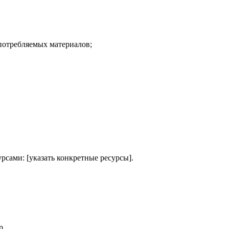
 потребляемых материалов;
сами: [указать конкретные ресурсы].
р.