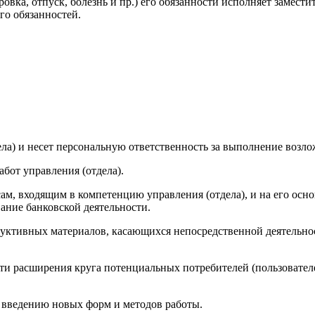
ровка, отпуск, болезнь и пр.) его обязанности исполняет замест
го обязанностей.
ела) и несет персональную ответственность за выполнение возлож
бот управления (отдела).
сам, входящим в компетенцию управления (отдела), и на его осн
ание банковской деятельности.
труктивных материалов, касающихся непосредственной деятельно
сти расширения круга потенциальных потребителей (пользовател
 введению новых форм и методов работы.