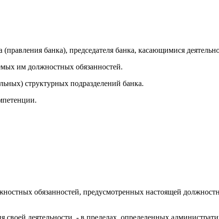
 (правления банка), председателя банка, касающимися деятельно
яемых им должностных обязанностей.
ельных) структурных подразделений банка.
омпетенции.
лжностных обязанностей, предусмотренных настоящей должностн
ия своей деятельности, - в пределах, определенных администра