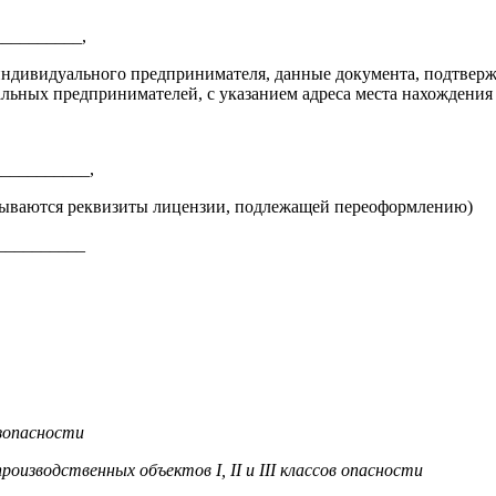
_________,
индивидуального предпринимателя, данные документа, подтвер
льных предпринимателей, с указанием адреса места нахождения
__________,
ии, подлежащей переоформлению)
__________
зопасности
изводственных объектов I, II и III классов опасности