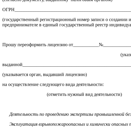
ОГРН__________________________________________________
(государственный регистрационный номер записи о создании 
предпринимателе в единый государственный реестр индивидуа
Прошу переоформить лицензию от___________№____________
(указываются реквизиты лиценз
выданной______________________________________________
(указывается орган, выдавший лицензию)
на осуществление следующего вида деятельности:
(отметить нужный вид деятельности)
Деятельность по проведению экспертизы промышленной бе
Эксплуатация взрывопожароопасных и химически опасных про