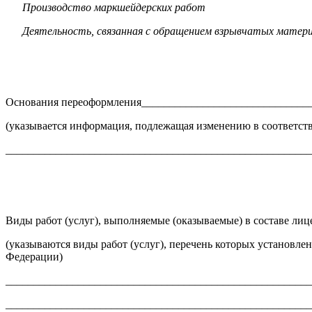
Производство маркшейдерских работ
Деятельность,
связанная с обращением взрывчатых матери
Основания переоформления______________________________
(указывается информация, подлежащая изменению в соответстви
_______________________________________________________
Виды работ (услуг), выполняемые (оказываемые) в составе л
(указываются виды работ (услуг), перечень которых установ
Федерации)
______________________________________________________
_______________________________________________________