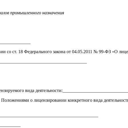
алов промышленного назначения
______________
и со ст. 18 Федерального закона от 04.05.2011 № 99-ФЗ «О лиц
______________________________________
ицензируемого вида деятельности:___________________________
лен Положениями о лицензировании конкретного вида деятельно
____________________________________________
_________