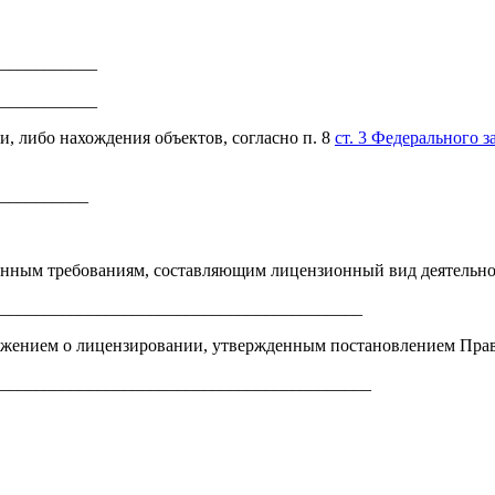
и___________
___________
и, либо нахождения объектов, согласно п. 8
ст. 3 Федерального 
__________
онным требованиям, составляющим лицензионный вид деятельн
_________________________________________
ожением о лицензировании, утвержденным постановлением Прав
__________________________________________