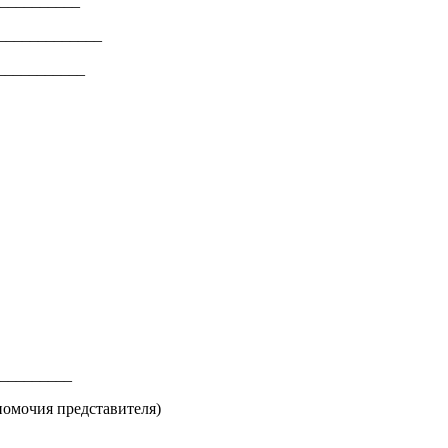
__________
_____________
___________
_________
омочия представителя)