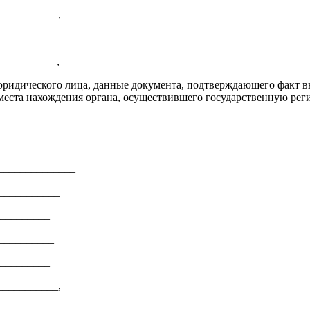
__________,
__________,
юридического лица, данные документа, подтверждающего факт в
 места нахождения органа, осуществившего государственную рег
______________
___________
_________
__________
_________
__________,