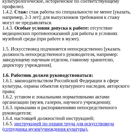
культурологическое, историческое по соответствующему
профилю).
1.4.2.
Стаж:
стаж работы по специальности не менее [указать,
например, 2-3 лет]; для выпускников требования к стажу
могут не предъявляться.
1.4.3.
Особые условия допуска к работе:
отсутствие
медицинских противопоказаний для работы в условиях
музейной среды (при работе в музее).
1.5. Искусствовед подчиняется непосредственно [указать
должность непосредственного руководителя, например:
заведующему научным отделом, главному хранителю,
директору учреждения].
1.6. Работник должен руководствоваться:
1.6.1. законодательством Российской Федерации в сфере
культуры, охраны объектов культурного наследия, авторского
права;
1.6.2. уставом и локальными нормативными актами
организации (музея, галереи, научного учреждения);
1.6.3. приказами и распоряжениями непосредственного
руководителя;
1.6.4. настоящей должностной инструкцией;
1.6.5.
инструкцией по охране труда для искусствоведа
(сотрудника музея/учреждения культуры).