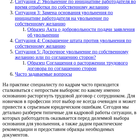
Ситуация 2: Увольнение по инициативе работодателя во
время отработки по собственному желанию
Ситуация 3: Замена основания увольнения по
инициативе работодателя на увольнение по
собственному желанию
Образец Акта о добровольности подачи заявления
об увольнении
Ситуация 4: Сокращение штата против увольнения по
собственному желанию
Ситуация 5: Досрочное увольнение по собственному
желанию или по соглашению сторон?
Образец Соглашения о расторжении трудового
договора по соглашению сторон
Часто задаваемые вопросы
На практике специалисту по кадрам часто приходится
сталкиваться с непростым выбором: по какому именно
основанию расторгнуть трудовой договор с сотрудником. Для
новичков в профессии этот выбор не всегда очевиден и может
привести к серьезным юридическим ошибкам. Сегодня мы
детально разберем типичные для кадровой работы ситуации, в
которых работодатель оказывается перед дилеммой выбора
основания для увольнения, а также дадим практические
рекомендации и предоставим образцы необходимых
документов.