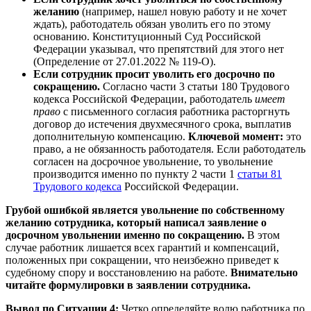
желанию
(например, нашел новую работу и не хочет
ждать), работодатель обязан уволить его по этому
основанию. Конституционный Суд Российской
Федерации указывал, что препятствий для этого нет
(Определение от 27.01.2022 № 119-О).
Если сотрудник просит уволить его досрочно по
сокращению.
Согласно части 3 статьи 180 Трудового
кодекса Российской Федерации, работодатель
имеет
право
с письменного согласия работника расторгнуть
договор до истечения двухмесячного срока, выплатив
дополнительную компенсацию.
Ключевой момент:
это
право, а не обязанность работодателя. Если работодатель
согласен на досрочное увольнение, то увольнение
производится именно по пункту 2 части 1
статьи 81
Трудового кодекса
Российской Федерации.
Грубой ошибкой является увольнение по собственному
желанию сотрудника, который написал заявление о
досрочном увольнении именно по сокращению.
В этом
случае работник лишается всех гарантий и компенсаций,
положенных при сокращении, что неизбежно приведет к
судебному спору и восстановлению на работе.
Внимательно
читайте формулировки в заявлении сотрудника.
Вывод по Ситуации 4:
Четко определяйте волю работника по