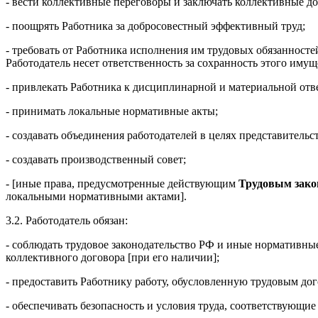
- вести коллективные переговоры и заключать коллективные д
- поощрять Работника за добросовестный эффективный труд;
- требовать от Работника исполнения им трудовых обязанносте
Работодатель несет ответственность за сохранность этого иму
- привлекать Работника к дисциплинарной и материальной от
- принимать локальные нормативные акты;
- создавать объединения работодателей в целях представительс
- создавать производственный совет;
- [иные права, предусмотренные действующим
Трудовым зако
локальными нормативными актами].
3.2. Работодатель обязан:
- соблюдать трудовое законодательство РФ и иные нормативны
коллективного договора [при его наличии];
- предоставить Работнику работу, обусловленную трудовым до
- обеспечивать безопасность и условия труда, соответствующ