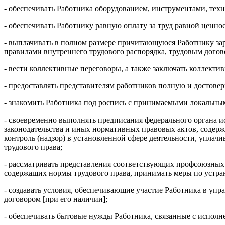
- обеспечивать Работника оборудованием, инструментами, тех
- обеспечивать Работнику равную оплату за труд равной ценнос
- выплачивать в полном размере причитающуюся Работнику зар
правилами внутреннего трудового распорядка, трудовым догов
- вести коллективные переговоры, а также заключать коллект
- предоставлять представителям работников полную и достове
- знакомить Работника под роспись с принимаемыми локальны
- своевременно выполнять предписания федерального органа и
законодательства и иных нормативных правовых актов, содер
контроль (надзор) в установленной сфере деятельности, упла
трудового права;
- рассматривать представления соответствующих профсоюзных
содержащих нормы трудового права, принимать меры по устра
- создавать условия, обеспечивающие участие Работника в у
договором [при его наличии];
- обеспечивать бытовые нужды Работника, связанные с исполн