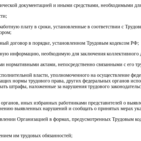
нической документацией и иными средствами, необходимыми для
ти;
аботную плату в сроки, установленные в соответствии с Трудо
ором;
ивный договор в порядке, установленном Трудовым кодексом РФ;
рную информацию, необходимую для заключения коллективного д
ми нормативными актами, непосредственно связанными с его тр
сполнительной власти, уполномоченного на осуществление феде
жащих нормы трудового права, других федеральных органов исп
чивать штрафы, наложенные за нарушения трудового законодате
 органов, иных избранных работниками представителей о выявле
нению выявленных нарушений и сообщать о принятых мерах ука
правлении Организацией в формах, предусмотренных Трудовым 
ением им трудовых обязанностей;