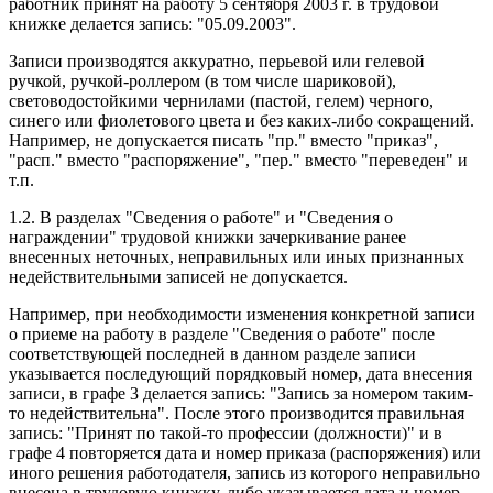
работник принят на работу 5 сентября 2003 г. в трудовой
книжке делается запись: "05.09.2003".
Записи производятся аккуратно, перьевой или гелевой
ручкой, ручкой-роллером (в том числе шариковой),
световодостойкими чернилами (пастой, гелем) черного,
синего или фиолетового цвета и без каких-либо сокращений.
Например, не допускается писать "пр." вместо "приказ",
"расп." вместо "распоряжение", "пер." вместо "переведен" и
т.п.
1.2. В разделах "Сведения о работе" и "Сведения о
награждении" трудовой книжки зачеркивание ранее
внесенных неточных, неправильных или иных признанных
недействительными записей не допускается.
Например, при необходимости изменения конкретной записи
о приеме на работу в разделе "Сведения о работе" после
соответствующей последней в данном разделе записи
указывается последующий порядковый номер, дата внесения
записи, в графе 3 делается запись: "Запись за номером таким-
то недействительна". После этого производится правильная
запись: "Принят по такой-то профессии (должности)" и в
графе 4 повторяется дата и номер приказа (распоряжения) или
иного решения работодателя, запись из которого неправильно
внесена в трудовую книжку, либо указывается дата и номер