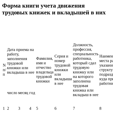
Форма книги учета движения
трудовых книжек и вкладышей в них
Должность,
профессия,
Дата приема на
специальность
работу,
Серия и
Наимен
Фамилия,
работника,
заполнения
номер
места р
имя и
который сдал
трудовой
N
трудовой
указан
отчество
трудовую
книжки или
п/
книжки
структ
владельца
книжку или
вкладыша в нее
п
или
подразд
трудовой
на которого
вкладыша
куда пр
книжки
заполнена
в нее
работн
трудовая
книжка или
число
месяц
год
вкладыш в нее
1
2
3
4
5
6
7
8