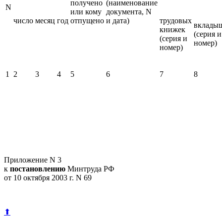
получено
(наименование
N
или кому
документа, N
число
месяц
год
отпущено
и дата)
трудовых
вклады
книжек
(серия и
(серия и
номер)
номер)
1
2
3
4
5
6
7
8
Приложение N 3
к
постановлению
Минтруда РФ
от 10 октября 2003 г. N 69
⬆