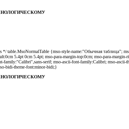
ЕХНОЛОГИЧЕСКОМУ
 */ table.MsoNormalTable {mso-style-name:"Обычная таблица"; mso-ts
g-alt:0cm 5.4pt 0cm 5.4pt; mso-para-margin-top:0cm; mso-para-margin-r
-family:"Calibri",sans-serif; mso-ascii-font-family:Calibri; mso-ascii-t
o-bidi-theme-font:minor-bidi;}
ЕХНОЛОГИЧЕСКОМУ