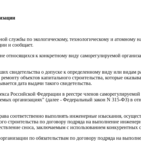
изации
ной службы по экологическому, технологическому и атомному н
ии и сообщает.
в, не относящихся к конкретному виду саморегулируемой организа
их свидетельства о допуске к определенному виду или видам р
 ремонту объектов капитального строительства, которые оказыв
ывается дата выдачи такого свидетельства.
кодекса Российской Федерации в реестре членов саморегулируемо
емых организациях" (далее - Федеральный закон N 315-ФЗ) в о
права соответственно выполнять инженерные изыскания, осущест
ого строительства по договору подряда на выполнение инженер
ществление сноса, заключаемым с использованием конкурентных 
й организации по обязательствам по договору подряда на выпол