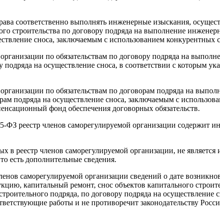
права соответственно выполнять инженерные изыскания, осущест
ого строительства по договору подряда на выполнение инженер
ществление сноса, заключаемым с использованием конкурентных 
й организации по обязательствам по договору подряда на выпол
ру подряда на осуществление сноса, в соответствии с которым 
й организации по обязательствам по договорам подряда на вып
орам подряда на осуществление сноса, заключаемым с использов
пенсационный фонд обеспечения договорных обязательств.
 315-ФЗ реестр членов саморегулируемой организации содержит
мых в реестр членов саморегулируемой организации, не являетс
то есть дополнительные сведения.
 членов саморегулируемой организации сведений о дате возникн
укцию, капитальный ремонт, снос объектов капитального строи
троительного подряда, по договору подряда на осуществление с
тветствующие работы и не противоречит законодательству Росс