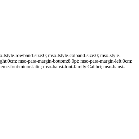
tyle-rowband-size:0; mso-tstyle-colband-size:0; mso-style-
ight:0cm; mso-para-margin-bottom:8.0pt; mso-para-margin-left:0cm;
heme-font:minor-latin; mso-hansi-font-family:Calibri; mso-hansi-