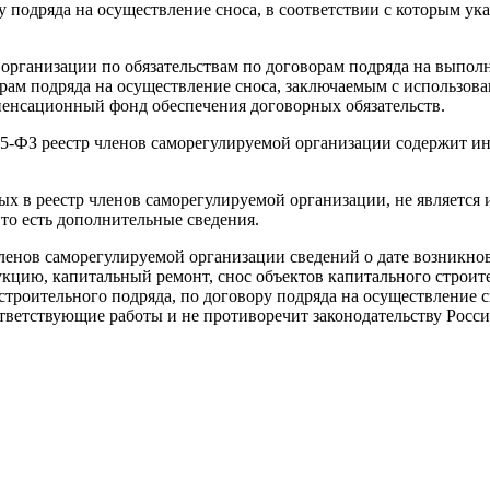
ру подряда на осуществление сноса, в соответствии с которым 
й организации по обязательствам по договорам подряда на вып
орам подряда на осуществление сноса, заключаемым с использов
пенсационный фонд обеспечения договорных обязательств.
 315-ФЗ реестр членов саморегулируемой организации содержит
мых в реестр членов саморегулируемой организации, не являетс
то есть дополнительные сведения.
 членов саморегулируемой организации сведений о дате возникн
укцию, капитальный ремонт, снос объектов капитального строи
троительного подряда, по договору подряда на осуществление с
тветствующие работы и не противоречит законодательству Росс