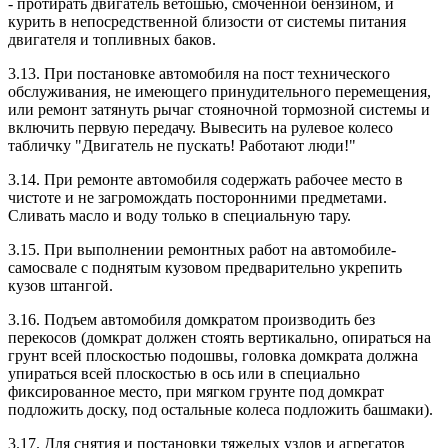
- протирать двигатель ветошью, смоченной бензином, и
курить в непосредственной близости от системы питания
двигателя и топливных баков.
3.13. При постановке автомобиля на пост технического
обслуживания, не имеющего принудительного перемещения,
или ремонт затянуть рычаг стояночной тормозной системы и
включить первую передачу. Вывесить на рулевое колесо
табличку "Двигатель не пускать! Работают люди!"
3.14. При ремонте автомобиля содержать рабочее место в
чистоте и не загромождать посторонними предметами.
Сливать масло и воду только в специальную тару.
3.15. При выполнении ремонтных работ на автомобиле-
самосвале с поднятым кузовом предварительно укрепить
кузов штангой.
3.16. Подъем автомобиля домкратом производить без
перекосов (домкрат должен стоять вертикально, опираться на
грунт всей плоскостью подошвы, головка домкрата должна
упираться всей плоскостью в ось или в специально
фиксированное место, при мягком грунте под домкрат
подложить доску, под остальные колеса подложить башмаки).
3.17. Для снятия и постановки тяжелых узлов и агрегатов