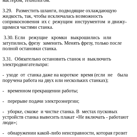
мастером, технологом.
3.29. Разместить шланги, подводящие охлаждающую
жидкость, так, чтобы ис­ключалась возможность
соприкосновения их с режущим инструментом и движу­
щимися частями станка.
3.30. Если режущие кромки выкрошились или
затупились, фрезу заменить. Менять фрезу, только после
полной остановки станка.
3.31. Обязательно остановить станок и выключить
электродвигательпри:
- уходе от станка даже на короткое время (если не была
поручена работа на двух или нескольких станках);
- временном прекращении работы;
- перерыве подачи электроэнергии;
- уборке, смазке и чистке станка. В местах пусковых
устройств станка вы­весить плакат «Не включать - работают
люди»;
- обнаружении какой-либо неисправности, которая грозит