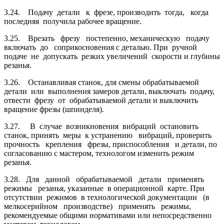
3.24. Подачу детали к фрезе, производить тогда, когда
последняя получила рабочее вращение.
3.25. Врезать фрезу постепенно, механическую подачу
включать до сопри­косновения с деталью. При ручной
подаче не допускать резких увеличений ско­рости и глубины
резанья.
3.26. Останавливая станок, для смены обрабатываемой
детали или выполне­ния замеров детали, выключать подачу,
отвести фрезу от обрабатываемой детали и выключить
вращение фрезы (шпинделя).
3.27. В случае возникновения вибраций остановить
станок, принять меры к устранению вибраций, проверить
прочность крепления фрезы, приспособления и детали, по
согласованию с мастером, технологом изменить режим
резанья.
3.28. Для данной обрабатываемой детали применять
режимы резанья, ука­занные в операционной карте. При
отсутствии режимов в технологической доку­ментации (в
мелкосерийном производстве) применять режимы,
рекомендуемые общими нормативами или непосредственно