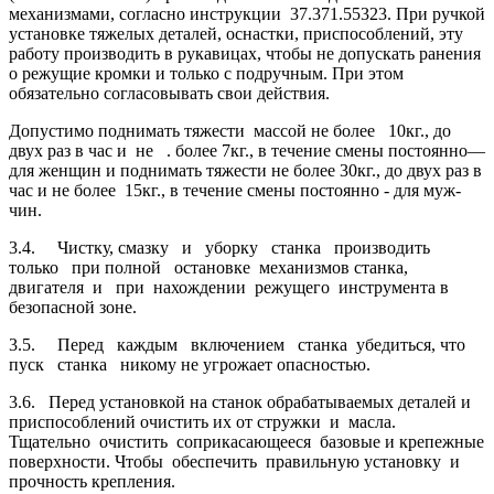
механизмами, согласно инструкции 37.371.55323. При ручкой
установке тяжелых деталей, оснастки, приспособлений, эту
работу производить в рукавицах, чтобы не допускать ранения
о режущие кромки и только с подруч­ным. При этом
обязательно согласовывать свои действия.
Допустимо поднимать тяжести массой не более 10кг., до
двух раз в час и не . более 7кг., в течение смены постоянно—
для женщин и поднимать тяжести не более 30кг., до двух раз в
час и не более 15кг., в течение смены постоянно - для муж­
чин.
3.4. Чистку, смазку и уборку станка производить
только при полной оста­новке механизмов станка,
двигателя и при нахождении режущего инструмента в
безопасной зоне.
3.5. Перед каждым включением станка убедиться, что
пуск станка никому не угрожает опасностью.
3.6. Перед установкой на станок обрабатываемых деталей и
приспособлений очистить их от стружки и масла.
Тщательно очистить соприкасающееся базовые и крепежные
поверхности. Чтобы обеспечить правильную установку и
прочность крепления.