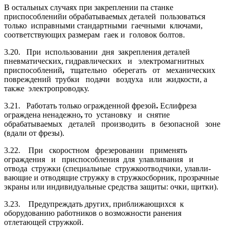
В остальных случаях при закреплении па станке
приспособленийи обраба­тываемых деталей пользоваться
только исправными стандартными гаечными клю­чами,
соответствующих размерам гаек и головок болтов.
3.20. При использовании дня закрепления деталей
пневматических, гидравли­ческих и электромагнитных
приспособлений
,
тщательно оберегать от механиче­ских
повреждений
трубки подачи воздуха или жидкости, а
также электропровод­ку.
3.21. Работать только огражденной фрезой
.
Еслифреза
ограждена ненадежно
,
то установку и снятие
обрабатываемых
деталей производить в безопасной зоне
(вдали от фрезы).
3.22. При скоростном фрезеровании применять
ограждения и приспособле­ния для улавливания и
отвода стружки (специальные стружкоотводчики, улавли­
вающие и отводящие стружку в стружкосборник, прозрачные
экраны или индиви­дуальные средства защиты: очки, щитки).
3.23. Предупреждать других, приближающихся к
оборудованию работников о возможности ранения
отлетающей стружкой.