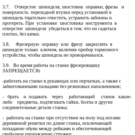
3.7. Отверстие шпинделя, хвостовик оправки, фрезы и
поверхность переход­ной втулки перед установкой в
шпиндель тщательно очистить, устранить забоины и
протереть. При установке хвостовика инструмента в
отверстие шпинделя убедиться в том, что он садиться
плотно, без качки.
3.8. Фрезерную оправку или фрезу закреплять в
шпинделе только ключом, включив прибор тормозного
устройства, чтобы шпиндель не проворачивался.
3.9. Во время работы на станке фрезеровщику
ЗАПРЕЩАЕТСЯ
:
-работать на станке в рукавицах или перчатках, а также с
забинтованными пальцами без резиновых напальчников;
- брать и подавать через работающий станок какие-
либо предметы, подтягивать гайки, болты и другие
соединительные детали станка;
- работать на станке при отсутствии на полу под ногами
деревянной ре­шетки по длине станка, исключающей
попадание обуви между рейками и обеспе­чивающей
свободное прохождение стружки;