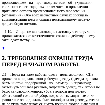
произошедшем на производстве, или об ухудшении
состояния своего здоровья, в том числе о проявлении
признаков острого профессионального заболевания
(отравления). Обо всех несчастных случаях сообщать
администрации це­ха и оказать пострадавшему первую
доврачебную помощь.
1.19. Лица, не выполняющие настоящую инструкцию,
привлекаются к ответствен­ности согласно действующему
законодательству РФ.
⬆
2. ТРЕБОВАНИЯ ОХРАНЫ ТРУДА
ПЕРЕД НАЧАЛОМ РАБОТЫ.
2.1. Перед началом работы, одеть полагающиеся СИЗ,
привести в порядок свою рабочую одежду (одежда должна
быть чистой, подобранной по размеру, исправной);
застегнуть обшлага рукавов, заправить одежду так, чтобы не
было свисающих концов, уб­рать волосы под плотно
облегающий головной убор, подготовить защитные очки
(защитные очки должны быть подобраны по размеру, стекла
не долж­ны вываливаться, иметь трещин, сколов, царапин и