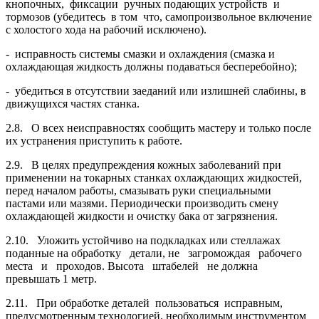
кнопочных, фиксации руч­ных подающих устройств и
тормозов (убедитесь в том что, самопроизвольное вклю­чение
с холостого хода на рабочий исключено).
- исправность системы смазки и охлаждения (смазка и
охлаждающая жид­кость должны подаваться бесперебойно);
- убедиться в отсутствии заеданий или излишней слабины, в
движущихся частях станка.
2.8. О всех неисправностях сообщить мастеру и только после
их устранения присту­пить к работе.
2.9. В целях предупреждения кожных заболеваний при
применении на токарных станках охлаждающих жидкостей,
перед началом работы, смазывать руки специальными
пастами или мазями. Периодически производить смену
охлаждающей жидкости и очистку бака от загрязнения.
2.10. Уложить устойчиво на подкладках или стеллажах
поданные на обра­ботку детали, не загромождая рабочего
места и проходов. Высота штабелей не должна
превышать 1 метр.
2.11. При обработке деталей пользоваться исправным,
предусмотренным техно­логией, необходимым инструментом