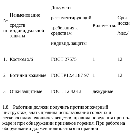
Документ
Наименование
регламентирующий
Срок
№
носки
средств
Количество
требования к
пп
индивидуальной
средствам
/мес./
защиты
индивид. защиты
1.
Костюм х/б
ГОСТ 27575
1
12
2
Ботинки кожаные
ГОСТР12.4.187-97
1
12
3
Очки защитные
ГОСТ 12.4.013
дежурные
1.8. Работник должен получить противопожарный
инструктаж, знать правила ис­пользования горючих и
легковоспламеняющихся веществ, правила поведения при по­
жаре и при обнаружении признаков горения. При работе на
оборудовании должен пользоваться исправной