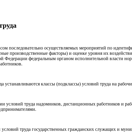
труда
ексом последовательно осуществляемых мероприятий по идентиф
пасные производственные факторы) и оценке уровня их воздейств
й Федерации федеральным органом исполнительной власти норм
аботников.
да устанавливаются классы (подклассы) условий труда на рабочи
нии условий труда надомников, дистанционных работников и ра
едпринимателями.
и условий труда государственных гражданских служащих и мун