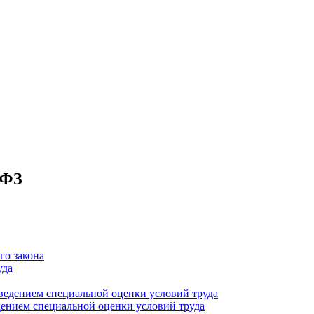
-ФЗ
го закона
уда
роведением специальной оценки условий труда
едением специальной оценки условий труда