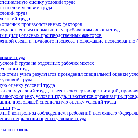
 специальную оценку условий труда
ой оценки условий труда
словий труда
условий труда
) опасных производственных факторов
 государственным нормативным требованиям охраны труда
ых и (или) опасных производственных факторов
твенной среды и трудового процесса, подлежащие исследованию
словий труда
условий труда на отдельных рабочих местах
 условий труда
 система учета результатов проведения специальной оценки усл
 условий труда
ную оценку условий труда
 оценку условий труда, и реестр экспертов организаций, прово
циальную оценку условий труда, и экспертов организаций, пров
зации, проводящей специальную оценку условий труда
вий труда
юзный контроль за соблюдением требований настоящего Федераль
дения специальной оценки условий труда
льного закона