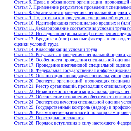
Статья 6. Права и обязанности организации, проводящей
Статья 7. Применение результатов проведения специальн
Статья 8. Организация проведения специальной оценки у
Статья 9. Подготовка к проведению специальной оценки 
Статья 10. Идентификация потенциально вредных и (или
Статья 11. Декларирование соответствия условий труда
Статья 12. Исследования (испытания) и измерения вредн
Статья 13. Вредные и (или) опасные факторы производс
оценки условий труда
Статья 14. Классификация условий труда
Статья 15. Результаты проведения специальной оценки у
Статья 16. Особенности проведения специальной оценки 
Статья 17. Проведение внеплановой специальной оценки
Статья 18. Федеральная государственная информационная
Статья 19. Организация, проводящая специальную оценку
Статья 20. Эксперты организаций, проводящих специаль
Статья 21. Реестр организаций, проводящих специальную
Статья 22. Независимость организаций, проводящих спе
Статья 23. Обеспечение исполнения обязательств органи
Статья 24. Экспертиза качества специальной оценки усло
Статья 25. Государственный контроль (надзор) и профсо
Статья 26. Рассмотрение разногласий по вопросам прове
Статья 27. Переходные положения
Статья 28. Порядок вступления в силу настоящего Федера