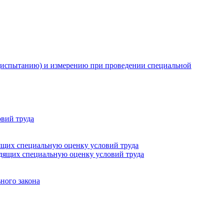
 (испытанию) и измерению при проведении специальной
овий труда
дящих специальную оценку условий труда
одящих специальную оценку условий труда
ного закона