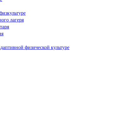
физкультуре
ого лагеря
таря
ия
адаптивной физической культуре