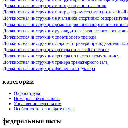
Должностная инструкция инструктора по плаванию
Должностная инструкция инструктора-методиста по лечебной 
Должностная инструкция начальника спортивно-оздоровительн
Должностная инструкция ремонтировщика спортивного инвен
Должностная инструкция руководителя физического воспитан
Должностная инструкция спортивного тренера
Должностная инструкция старшего тренера-преподавателя по 
Должностная инструкция тренера по легкой атлетике
Должностная инструкция тренера по настольному теннису
Должностная инструкция тренера тренажерного зала
Должностная инструкция фитнес-инструктора
категории
Охрана труда
Пожарная безопасность
Управление персоналом
Особенности законодательства
федеральные акты