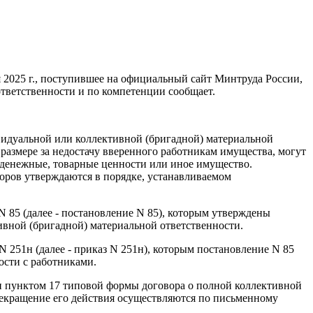
 2025 г., поступившее на официальный сайт Минтруда России,
 ответственности и по компетенции сообщает.
видуальной или коллективной (бригадной) материальной
 размере за недостачу вверенного работникам имущества, могут
денежные, товарные ценности или иное имущество.
воров утверждаются в порядке, устанавливаемом
N 85 (далее - постановление N 85), которым утверждены
ивной (бригадной) материальной ответственности.
N 251н (далее - приказ N 251н), которым постановление N 85
ости с работниками.
и пунктом 17 типовой формы договора о полной коллективной
рекращение его действия осуществляются по письменному