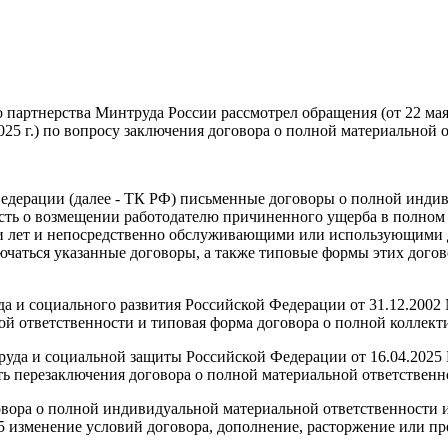
 партнерства Минтруда России рассмотрел обращения (от 22 мая
 2025 г.) по вопросу заключения договора о полной материальной
 Федерации (далее - ТК РФ) письменные договоры о полной инди
 есть о возмещении работодателю причиненного ущерба в полном
ти лет и непосредственно обслуживающими или использующими 
лючаться указанные договоры, а также типовые формы этих дого
а и социального развития Российской Федерации от 31.12.2002 
й ответственности и типовая форма договора о полной коллект
труда и социальной защиты Российской Федерации от 16.04.2025 
ть перезаключения договора о полной материальной ответственн
овора о полной индивидуальной материальной ответственности 
5 изменение условий договора, дополнение, расторжение или п