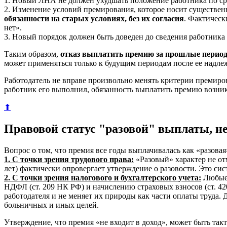
1. Новый ЛНА не должен ухудшать положение работника по ср
2. Изменение условий премирования, которое носит существен
обязанности на старых условиях, без их согласия
. Фактическ
нет».
3. Новый порядок должен быть доведен до сведения работника
Таким образом,
отказ выплатить премию за прошлые период
может применяться только к будущим периодам после ее надлежа
Работодатель не вправе произвольно менять критерии премир
работник его выполнил, обязанность выплатить премию возник
⬆
Правовой статус "разовой" выплаты, не
Вопрос о том, что премия все годы выплачивалась как «разовая
1. С точки зрения трудового права:
«Разовый» характер не от
лет) фактически опровергает утверждение о разовости. Это с
2. С точки зрения налогового и бухгалтерского учета:
Любые 
НДФЛ (ст. 209 НК РФ) и начислению страховых взносов (ст. 42
работодателя и не меняет их природы как части оплаты труда. Д
больничных и иных целей.
Утверждение, что премия «не входит в доход», может быть так