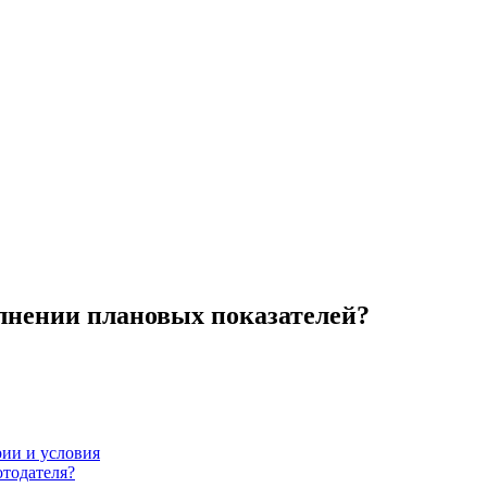
лнении плановых показателей?
рии и условия
отодателя?