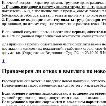
Ключевой вопрос – характер премии. Трудовое право различае
1. Премии, входящие в систему оплаты труда (гарантирован
показателей (KPI, выполнение плана продаж, объема работ и т
(обязанность работодателя выплачивать зарплату в полном раз
2. Премии, не входящие в систему оплаты труда (поощрител
праздникам, по итогам года «по усмотрению работодателя». Их
В описанной ситуации премия носит явно
первый, обязатель
на 100% по данным управленческой отчетности) были установл
Для признания премии обязательной частью зарплаты важна не
достижении конкретных показателей, а работник строил свое ф
документах (Определение Верховного Суда РФ от 23.10.2015 №
⬆
Правомерен ли отказ в выплате по нов
Работодатель ссылается на введение новой политики, согласн
Правомерность такого изменения зависит от того, как и где б
Если условие о премии зафиксировано в трудовом договоре:
условий трудового договора допускается только по соглашению
Если условие о премии содержится в локальном нормативн