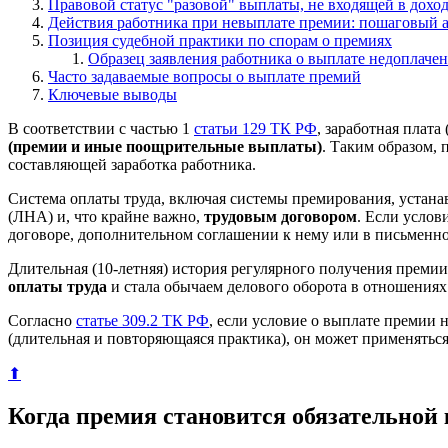
Правовой статус "разовой" выплаты, не входящей в дохо
Действия работника при невыплате премии: пошаговый 
Позиция судебной практики по спорам о премиях
Образец заявления работника о выплате недоплаче
Часто задаваемые вопросы о выплате премий
Ключевые выводы
В соответствии с частью 1
статьи 129 ТК РФ
, заработная плат
(премии и иные поощрительные выплаты)
. Таким образом, 
составляющей заработка работника.
Система оплаты труда, включая системы премирования, устана
(ЛНА) и, что крайне важно,
трудовым договором
. Если услов
договоре, дополнительном соглашении к нему или в письменном
Длительная (10-летняя) история регулярного получения преми
оплаты труда
и стала обычаем делового оборота в отношениях
Согласно
статье 309.2 ТК РФ
, если условие о выплате премии 
(длительная и повторяющаяся практика), он может применяться
⬆
Когда премия становится обязательной