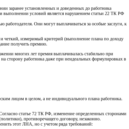
ии заранее установленных и доведенных до работника
при выполнении условий является нарушением статьи 22 ТК РФ
ю работодателя. Они могут выплачиваться за особые заслуги, к
о) и четкий, измеримый критерий (выполнение плана по доходу
дание получить премию.
тяжении многих лет премия выплачивалась стабильно при
ь на сторону работника даже при неидеальных формулировках в
ским лицом в целом, а не индивидуального плана работника.
 Согласно статье 72 ТК РФ, изменение определенных сторонами
(политики), противоречащего договору, незаконно.
енить этот ЛНА, но с учетом ряда требований: