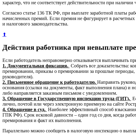
характер, что не соответствует действительности при наличии 
Согласно статье 136 ТК РФ, при выплате заработной платы раб
начисленных премий. Если премия не фигурирует в расчетных 
и налогового законодательства.
⬆
Действия работника при невыплате пр
Если работодатель неправомерно отказывается выплачивать п
1. Документальная фиксация.
Собрать все доказательства: к
премировании, приказы о премировании за прошлые периоды, 
руководителя).
2. Письменное обращение к работодателю.
Направить руково
основания (ссылки на документы, факт выполнения плана) и нор
либо направляется заказным письмом с уведомлением.
3. Обращение в Государственную инспекцию труда (ГИТ).
Ес
лично, почтой или через электронную приемную на сайте Рост
4. Обращение в суд.
Наиболее эффективный способ взыскания. 
ГПК РФ). Срок исковой давности – один год со дня, когда рабо
премирования и факт их выполнения.
Параллельно можно сообщить в налоговую инспекцию о выплате