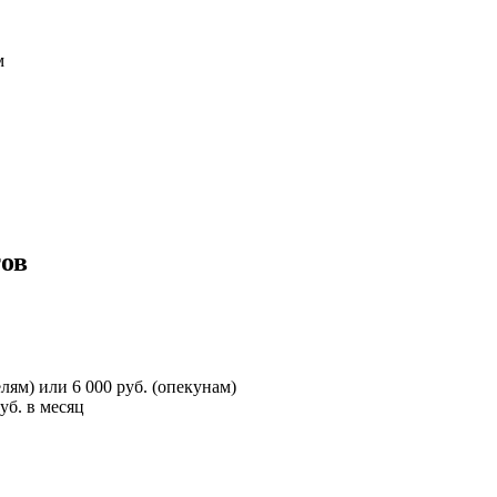
м
ов
лям) или 6 000 руб. (опекунам)
уб. в месяц