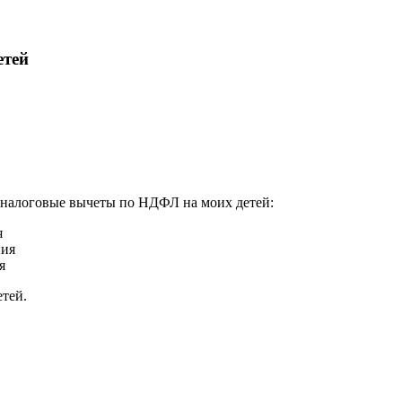
етей
е налоговые вычеты по НДФЛ на моих детей:
я
ния
я
тей.