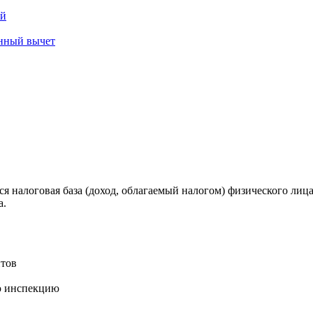
ей
енный вычет
я налоговая база (доход, облагаемый налогом) физического лиц
а.
тов
ую инспекцию