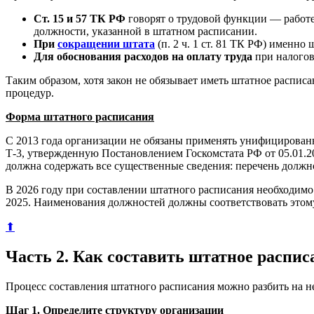
Ст. 15 и 57 ТК РФ
говорят о трудовой функции — работе
должности, указанной в штатном расписании.
При
сокращении штата
(п. 2 ч. 1 ст. 81 ТК РФ) именн
Для обоснования расходов на оплату труда
при налогов
Таким образом, хотя закон не обязывает иметь штатное распис
процедур.
Форма штатного расписания
С 2013 года организации не обязаны применять унифицирова
Т-3, утвержденную Постановлением Госкомстата РФ от 05.01.20
должна содержать все существенные сведения: перечень должно
В 2026 году при составлении штатного расписания необходим
2025. Наименования должностей должны соответствовать этому
⬆
Часть 2. Как составить штатное распи
Процесс составления штатного расписания можно разбить на не
Шаг 1. Определите структуру организации