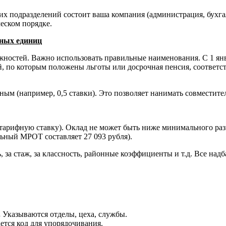
их подразделений состоит ваша компания (администрация, бухгал
еском порядке.
тных единиц
жностей. Важно использовать правильные наименования. С 1 янв
й, по которым положены льготы или досрочная пенсия, соответс
ым (например, 0,5 ставки). Это позволяет нанимать совместите
тарифную ставку). Оклад не может быть ниже минимального ра
льный МРОТ составляет 27 093 рубля).
, за стаж, за классность, районные коэффициенты и т.д. Все н
.
Указываются отделы, цеха, службы.
тся код для упорядочивания.