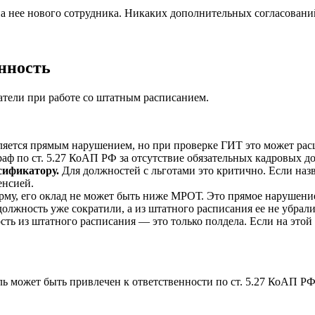
а нее нового сотрудника. Никаких дополнительных согласовани
нность
атели при работе со штатным расписанием.
ляется прямым нарушением, но при проверке ГИТ это может рас
ф по ст. 5.27 КоАП РФ за отсутствие обязательных кадровых д
сификатору.
Для должностей с льготами это критично. Если назв
енсией.
му, его оклад не может быть ниже МРОТ. Это прямое нарушени
олжность уже сократили, а из штатного расписания ее не убрали
ть из штатного расписания — это только полдела. Если на этой
ль может быть привлечен к ответственности по ст. 5.27 КоАП Р