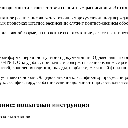
 по должности в соответствии со штатным расписанием. Это озн
о штатное расписание является основным документом, подтверж
ых проверках штатное расписание служит подтверждением обос
ание в явной форме, на практике его отсутствие делает практи
нные формы первичной учетной документации. Однако для штат
04 № 1. Она удобна, привычна и содержит все необходимые рекв
стей, количество единиц, оклады, надбавки, месячный фонд опл
о учитывать новый Общероссийский классификатор профессий р
 классификатору, особенно если по должности предоставляются
сание: пошаговая инструкция
сколько этапов.