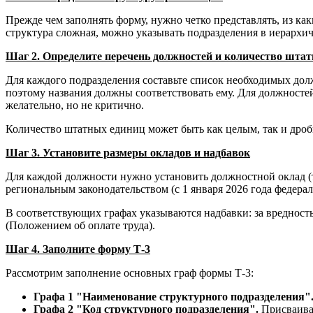
Прежде чем заполнять форму, нужно четко представлять, из как
структура сложная, можно указывать подразделения в иерархич
Шаг 2. Определите перечень должностей и количество шта
Для каждого подразделения составьте список необходимых дол
поэтому названия должны соответствовать ему. Для должносте
желательно, но не критично.
Количество штатных единиц может быть как целым, так и дробн
Шаг 3. Установите размеры окладов и надбавок
Для каждой должности нужно установить должностной оклад (
региональным законодательством (с 1 января 2026 года федера
В соответствующих графах указываются надбавки: за вредность
(Положением об оплате труда).
Шаг 4. Заполните форму Т-3
Рассмотрим заполнение основных граф формы Т-3:
Графа 1 "Наименование структурного подразделения"
Графа 2 "Код структурного подразделения".
Присваивае