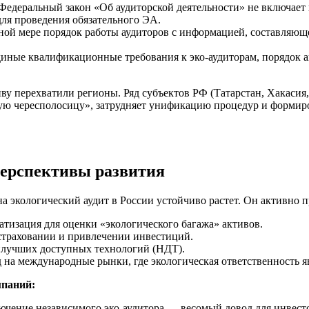
Федеральный закон «Об аудиторской деятельности» не включает п
ля проведения обязательного ЭА.
ной мере порядок работы аудиторов с информацией, составляющ
иные квалификационные требования к эко-аудиторам, порядок 
у перехватили регионы. Ряд субъектов РФ (Татарстан, Хакасия,
вую чересполосицу», затрудняет унификацию процедур и формир
перспективы развития
на экологический аудит в России устойчиво растет. Он активно 
тизация для оценки «экологического багажа» активов.
 страховании и привлечении инвестиций.
илучших доступных технологий (НДТ).
на международные рынки, где экологическая ответственность я
мпаний:
ючение независимого эко-аудитора — весомый довод для инвес