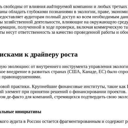
 свободны от влияния audтируемой компании и любых третьих 
ны обладать глубокими познаниями в экологии, праве, экономи
доставляет аудиторам полный доступ ко всем необходимым дан
ы хозяйственной деятельности, влияющие на окружающую среду
мации, полученной в ходе проверки, включая коммерческую та
ы несут ответственность за качество проведенной работы и обо
исками к драйверу роста
ную эволюцию: от внутреннего инструмента управления экологич
ое внедрение в развитых странах (США, Канаде, ЕС) было спро
и правонарушениями.
ловой практики. Крупнейшие финансовые институты, такие как
ьный элемент при принятии решений о финансировании проектов.
том де-факто для компаний, стремящихся подтвердить свою экол
нальные инициативы
ского аудита в России остается фрагментированным и содержит р