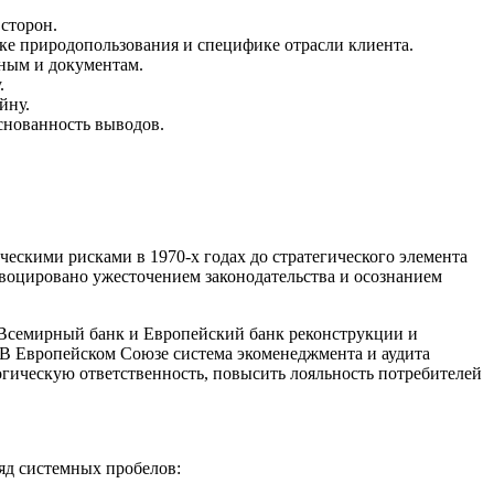
сторон.
ке природопользования и специфике отрасли клиента.
ным и документам.
.
йну.
снованность выводов.
ескими рисками в 1970-х годах до стратегического элемента
воцировано ужесточением законодательства и осознанием
 Всемирный банк и Европейский банк реконструкции и
 В Европейском Союзе система экоменеджмента и аудита
огическую ответственность, повысить лояльность потребителей
яд системных пробелов: