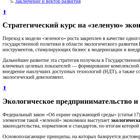
Заключение и вектор развития
⬆
Стратегический курс на «зеленую» эко
Переход к модели «зеленого» роста закреплен в качестве одно
государственной политики в области экологического развития
инструментов, стимулирующих бизнес к модернизации и внедр
Дальнейшее развитие эта стратегия получила в Государственн
ключевых целевых показателей — формирование комплексной с
внедрение наилучших доступных технологий (НДТ), а также соз
экологический девелопмент.
⬆
Экологическое предпринимательство и
Федеральный закон «Об охране окружающей среды» (статья 17
элементом такой «зеленой» экономики выступает
экологическ
законодательства, нормативов и стандартов, по итогам котор
Основополагающие принципы, на которых базируется достове