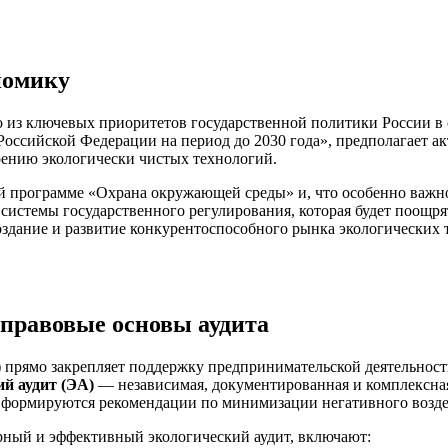
номику
го из ключевых приоритетов государственной политики России в
 Российской Федерации на период до 2030 года», предполагает 
ению экологически чистых технологий.
ой программе «Охрана окружающей среды» и, что особенно важн
истемы государственного регулирования, которая будет поощря
дание и развитие конкурентоспособного рынка экологических то
 правовые основы аудита
) прямо закрепляет поддержку предпринимательской деятельнос
ий аудит (ЭА)
— независимая, документированная и комплексна
ой формируются рекомендации по минимизации негативного возде
рный и эффективный экологический аудит, включают: