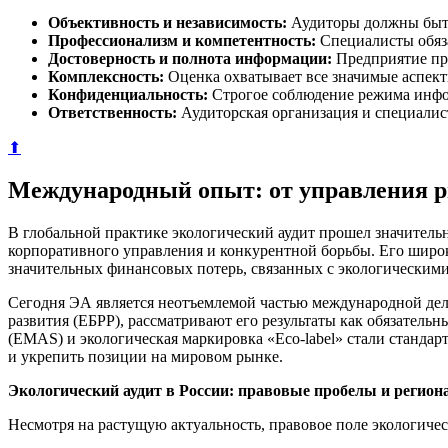
Объективность и независимость:
Аудиторы должны быть
Профессионализм и компетентность:
Специалисты обяза
Достоверность и полнота информации:
Предприятие пре
Комплексность:
Оценка охватывает все значимые аспект
Конфиденциальность:
Строгое соблюдение режима инфор
Ответственность:
Аудиторская организация и специалист
⬆
Международный опыт: от управления р
В глобальной практике экологический аудит прошел значитель
корпоративного управления и конкурентной борьбы. Его широк
значительных финансовых потерь, связанных с экологическим
Сегодня ЭА является неотъемлемой частью международной де
развития (ЕБРР), рассматривают его результаты как обязател
(EMAS) и экологическая маркировка «Eco-label» стали стандар
и укрепить позиции на мировом рынке.
Экологический аудит в России: правовые пробелы и регио
Несмотря на растущую актуальность, правовое поле экологиче