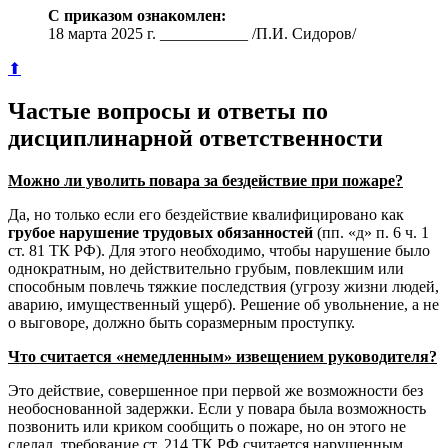
С приказом ознакомлен:
18 марта 2025 г. ___________ /П.И. Сидоров/
⬆
Частые вопросы и ответы по
дисциплинарной ответственности
Можно ли уволить повара за бездействие при пожаре?
Да, но только если его бездействие квалифицировано как
грубое нарушение трудовых обязанностей
(пп. «д» п. 6 ч. 1
ст. 81 ТК РФ). Для этого необходимо, чтобы нарушение было
однократным, но действительно грубым, повлекшим или
способным повлечь тяжкие последствия (угрозу жизни людей,
аварию, имущественный ущерб). Решение об увольнение, а не
о выговоре, должно быть соразмерным проступку.
Что считается «немедленным» извещением руководителя?
Это действие, совершенное при первой же возможности без
необоснованной задержки. Если у повара была возможность
позвонить или криком сообщить о пожаре, но он этого не
сделал, требование ст. 214 ТК РФ считается нарушенным.