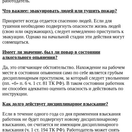
работодатель.
Что важнее: эвакуировать людей или тушить пожар?
Приоритет всегда отдается спасению людей. Если для
тушения необходимо подвергнуть опасности жизнь людей
(свою или окружающих), следует немедленно приступить к
эвакуации. Однако на начальной стадии эти действия могут
совмещаться.
Имеет ли значение, был ли повар в состоянии
алкогольного опьянения?
Да, это отягчающее обстоятельство. Нахождение на рабочем
месте в состоянии опьянения само по себе является грубым
дисциплинарным проступком, за который следует увольнение
(пп. «б» п. 6 ч. 1 ст. 81 ТК РФ). В таком состоянии работник
не способен адекватно оценить опасность и действовать по
инструкции.
Как долго действует дисциплинарное взыскание?
Если в течение одного года со дня применения взыскания
работник не будет подвергнут новому дисциплинарному
взысканию, он считается не имеющим дисциплинарного
взыскания (ч. 1 ст. 194 ТК РФ). Работодатель может снять