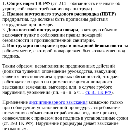
1.
Общих норм ТК РФ
(ст. 214 – обязанность извещать об
угрозе, соблюдать требования охраны труда).
2.
Правил внутреннего трудового распорядка (ПВТР)
предприятия, где должны быть прописаны действия
сотрудников при пожаре.
3.
Должностной инструкции повара
, в которую обычно
включают пункт о соблюдении правил пожарной
безопасности и производственной санитарии.
4.
Инструкции по охране труда и пожарной безопасности
на
рабочем месте, с которой повар должен быть ознакомлен под
подпись.
Таким образом, невыполнение предписанных действий
(попытка тушения, оповещение руководства, эвакуация)
является неисполнением трудовых обязанностей, что дает
работодателю право на применение дисциплинарного
взыскания: замечания, выговора или, в случае грубого
нарушения, увольнения (пп. «д» п. 6 ч. 1
ст. 81 ТК РФ
).
Применение
дисциплинарного взыскания
возможно только
при соблюдении установленной процедуры: затребование
письменного объяснения от работника, издание приказа,
ознакомление с приказом под подпись в установленные сроки
(ст. 193 ТК РФ). Нарушение процедуры делает взыскание
незаконным.