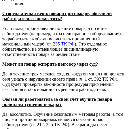
взыскания.
Сгорела личная вещь повара при пожаре, обязан ли
работодатель ее возместить?
Если пожар произошел не по вине повара, а по вине
работодателя (например, из-за неисправного оборудования),
то работодатель обязан возместить причиненный
материальный ущерб (
ст. 235 ТК РФ
). Это отдельное
обязательство, не отменяющее дисциплинарную
ответственность повара за бездействие.
Может ли повар оспорить выговор через суд?
Да, в течение трех месяцев со дня, когда он узнал или должен
был узнать о нарушении своего права (ч. 1 ст. 392 ТК РФ).
Суд будет проверять законность процедуры применения
взыскания и обоснованность решения работодателя.
Обязан ли работодатель за свой счет обучить повара
правилам тушения пожара?
Да, абсолютно. Обучение безопасным методам работы, в том
числе и противопожарным, является обязанностью
работодателя (ст. 212, 225 ТК РФ). Все расходы несет