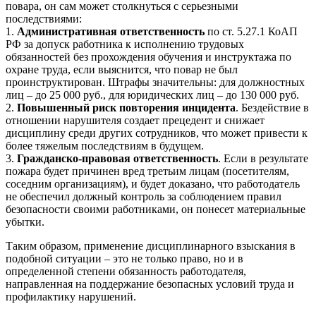
повара, он сам может столкнуться с серьезными
последствиями:
1.
Административная ответственность
по ст. 5.27.1 КоАП
РФ за допуск работника к исполнению трудовых
обязанностей без прохождения обучения и инструктажа по
охране труда, если выяснится, что повар не был
проинструктирован. Штрафы значительны: для должностных
лиц – до 25 000 руб., для юридических лиц – до 130 000 руб.
2.
Повышенный риск повторения инцидента
. Бездействие в
отношении нарушителя создает прецедент и снижает
дисциплину среди других сотрудников, что может привести к
более тяжелым последствиям в будущем.
3.
Гражданско-правовая ответственность
. Если в результате
пожара будет причинен вред третьим лицам (посетителям,
соседним организациям), и будет доказано, что работодатель
не обеспечил должный контроль за соблюдением правил
безопасности своими работниками, он понесет материальные
убытки.
Таким образом, применение дисциплинарного взыскания в
подобной ситуации – это не только право, но и в
определенной степени обязанность работодателя,
направленная на поддержание безопасных условий труда и
профилактику нарушений.