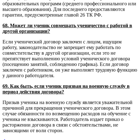
образовательных программ (среднего профессионального или
высшего образования). Для последнего предоставляются
гарантии, предусмотренные главой 26 ТК РФ.
68. Может ли ученик совмещать ученичество с работой в
другой организации?
Если ученический договор заключен с лицом, ищущим
работу, законодательство не запрещает ему работать по
совместительству в другой организации, если это не
препятствует выполнению условий ученического договора
(посещению занятий, соблюдению графика). Если договор
заключен с работником, он уже выполняет трудовую функцию
у данного работодателя.
69. Как быть, если ученик призван на военную службу в
период действия договора?
Призыв ученика на военную службу является уважительной
причиной для прекращения ученического договора. В этом
случае обязанности по возмещению расходов на обучение с
ученика не взыскиваются. Работодатель издает приказ о
расторжении договора в связи с обстоятельствами, не
зависящими от воли сторон.