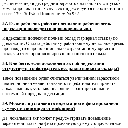
расчетном периоде, средний заработок для оплаты отпусков,
командировок и иных случаев индексируется в соответствии
со ст. 139 ТК РФ и Положением № 922.
37. Если работник работает неполный рабочий день,
индексация проводится пропорционально?
Индексации подлежит полный оклад (тарифная ставка) по
должности. Оплата работнику, работающему неполное время,
производится пропорционально отработанному времени
исходя из уже проиндексированного полного оклада.
38. Как быть, если локальный акт об индексации
отсутствует, а работодатель все равно повысил оклады?
Такое повышение будет считаться увеличением заработной
платы, но не отменяет обязанности работодателя принять
локальный акт, устанавливающий гарантированный и
системный порядок индексации.
39. Можно ли установить индексацию в фиксированной
сумме, не зависящей от инфляции?
Да, локальный акт может предусматривать повышение
заработной платы на фиксированную сумму с определенной