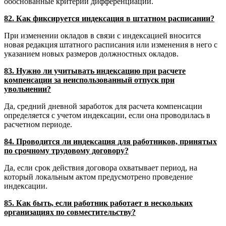
обоснованные критерии дифференциации.
82. Как фиксируется индексация в штатном расписании?
При изменении окладов в связи с индексацией вносится
новая редакция штатного расписания или изменения в него с
указанием новых размеров должностных окладов.
83. Нужно ли учитывать индексацию при расчете
компенсации за неиспользованный отпуск при
увольнении?
Да, средний дневной заработок для расчета компенсации
определяется с учетом индексации, если она проводилась в
расчетном периоде.
84. Проводится ли индексация для работников, принятых
по срочному трудовому договору?
Да, если срок действия договора охватывает период, на
который локальным актом предусмотрено проведение
индексации.
85. Как быть, если работник работает в нескольких
организациях по совместительству?