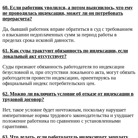
60. Если работник уволился, а потом выяснилось, что ему
не проводилась индексация, может ли он потребовать
перерасчета?
Да, бывший работник вправе обратиться в суд с требованием
о взыскании недоплаченных сумм за период работы в
пределах срока исковой давности.
61. Как суды трактуют обязанность по индексации, если
локальный акт отсутствует?
Суды признают обязанность работодателя по индексации
безусловной и, при отсутствии локального акта, могут обязать
работодателя провести индексацию, ориентируясь на
официальный индекс потребительских цен.
62. Можно ли включить условие об отказе от индексации в
трудовой договор?
Нет, такое условие будет ничтожным, поскольку нарушает
императивные нормы трудового законодательства и ухудшает
положение работника по сравнению с установленными
гарантиями.
63. Что делать, если работодатель индексирует зарплату